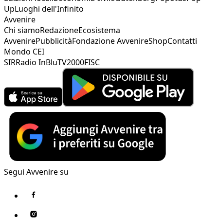
Up
Luoghi dell'Infinito
Avvenire
Chi siamo
Redazione
Ecosistema
Avvenire
Pubblicità
Fondazione Avvenire
Shop
Contatti
Mondo CEI
SIR
Radio InBlu
TV2000
FISC
Segui Avvenire su