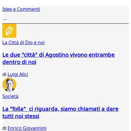
1
Idee e Commenti
2
...
271
272
273
La Città di Dio e noi
274
275
Le due "città" di Agostino vivono entrambe
276
dentro di noi
277
278
di
Luigi Alici
279
280
281
282
Società
283
284
La "folla" ci riguarda, siamo chiamati a dare
285
tutti noi stessi
286
287
di
Enrico Giovannini