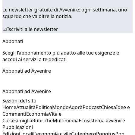
Le newsletter gratuite di Avvenire: ogni settimana, uno
sguardo che va oltre la notizia.
Iscriviti alle newsletter
Abbonati
Scegli l’abbonamento più adatto alle tue esigenze e
accedi ai servizi a te dedicati
Abbonati ad Avvenire
Abbonati ad Avvenire
Sezioni del sito
Home
Attualità
Politica
Mondo
Agorà
Podcast
Chiesa
Idee e
Commenti
Economia
Vita e
Cura
Famiglia
Rubriche
Multimedia
Ecosistema avvenire
Pubblicazioni
Edizioni locali
L'economia civile
Gutenberg
Popotus
Pop