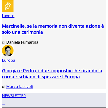
288
289
290
Lavoro
291
292
Marcinelle, se la memoria non diventa azione è
293
solo una cerimonia
294
295
di
Daniela Fumarola
296
297
298
299
Europa
...
Giorgia e Pedro, i due «opposti» che tirando la
317
318
corda rischiano di spezzare l'Europa
di
Marco Iasevoli
NEWSLETTER