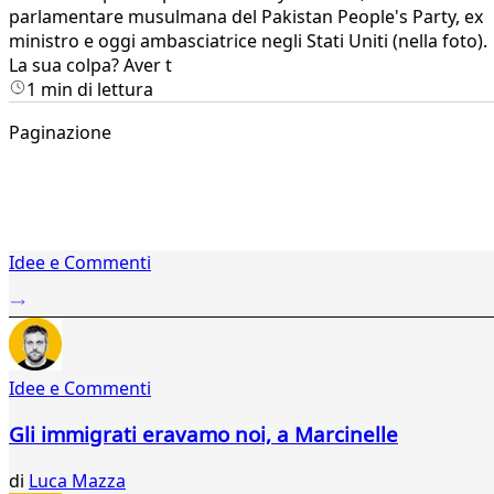
parlamentare musulmana del Pakistan People's Party, ex
ministro e oggi ambasciatrice negli Stati Uniti (nella foto).
La sua colpa? Aver t
1 min di lettura
Paginazione
1
Idee e Commenti
2
...
268
269
270
Idee e Commenti
271
272
Gli immigrati eravamo noi, a Marcinelle
273
274
di
Luca Mazza
275