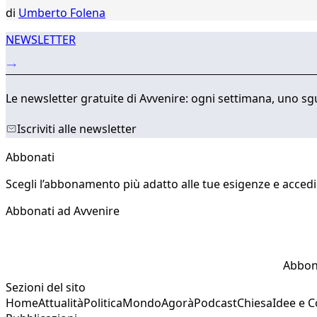
296
di
Umberto Folena
...
317
NEWSLETTER
318
Le newsletter gratuite di Avvenire: ogni settimana, uno sgu
Iscriviti alle newsletter
Abbonati
Scegli l’abbonamento più adatto alle tue esigenze e accedi a
Abbonati ad Avvenire
Abbon
Sezioni del sito
Home
Attualità
Politica
Mondo
Agorà
Podcast
Chiesa
Idee e 