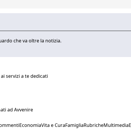
ardo che va oltre la notizia.
i servizi a te dedicati
ati ad Avvenire
Commenti
Economia
Vita e Cura
Famiglia
Rubriche
Multimedia