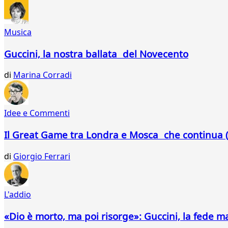
276
277
278
Musica
279
280
Guccini, la nostra ballata del Novecento
281
282
di
Marina Corradi
283
284
285
Idee e Commenti
286
287
Il Great Game tra Londra e Mosca che continua (
288
289
di
Giorgio Ferrari
290
291
292
L'addio
293
294
«Dio è morto, ma poi risorge»: Guccini, la fede m
295