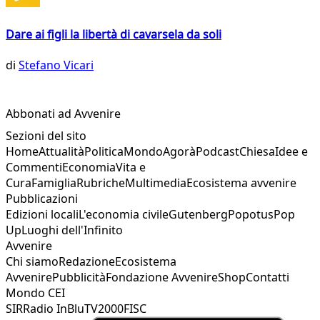
Dare ai figli la libertà di cavarsela da soli
di
Stefano Vicari
Abbonati ad Avvenire
Sezioni del sito
Home
Attualità
Politica
Mondo
Agorà
Podcast
Chiesa
Idee e
Commenti
Economia
Vita e
Cura
Famiglia
Rubriche
Multimedia
Ecosistema avvenire
Pubblicazioni
Edizioni locali
L'economia civile
Gutenberg
Popotus
Pop
Up
Luoghi dell'Infinito
Avvenire
Chi siamo
Redazione
Ecosistema
Avvenire
Pubblicità
Fondazione Avvenire
Shop
Contatti
Mondo CEI
SIR
Radio InBlu
TV2000
FISC