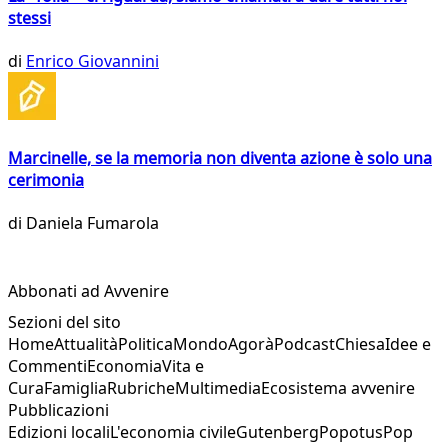
stessi
di
Enrico Giovannini
Marcinelle, se la memoria non diventa azione è solo una
cerimonia
di
Daniela Fumarola
Abbonati ad Avvenire
Sezioni del sito
Home
Attualità
Politica
Mondo
Agorà
Podcast
Chiesa
Idee e
Commenti
Economia
Vita e
Cura
Famiglia
Rubriche
Multimedia
Ecosistema avvenire
Pubblicazioni
Edizioni locali
L'economia civile
Gutenberg
Popotus
Pop