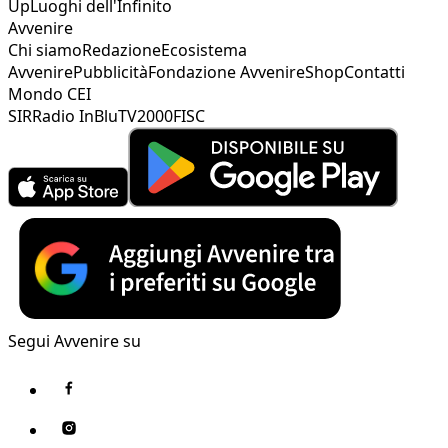
Up
Luoghi dell'Infinito
Avvenire
Chi siamo
Redazione
Ecosistema
Avvenire
Pubblicità
Fondazione Avvenire
Shop
Contatti
Mondo CEI
SIR
Radio InBlu
TV2000
FISC
Segui Avvenire su