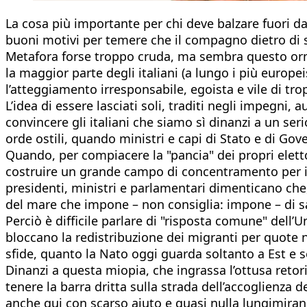
La cosa più importante per chi deve balzare fuori da u
buoni motivi per temere che il compagno dietro di s
Metafora forse troppo cruda, ma sembra questo ormai
la maggior parte degli italiani (a lungo i più europei
l’atteggiamento irresponsabile, egoista e vile di trop
L’idea di essere lasciati soli, traditi negli impegni,
convincere gli italiani che siamo sì dinanzi a un se
orde ostili, quando ministri e capi di Stato e di Gove
Quando, per compiacere la "pancia" dei propri eletto
costruire un grande campo di concentramento per i pr
presidenti, ministri e parlamentari dimenticano che,
del mare che impone – non consiglia: impone – di sa
Perciò è difficile parlare di "risposta comune" dell’
bloccano la redistribuzione dei migranti per quote na
sfide, quanto la Nato oggi guarda soltanto a Est e 
Dinanzi a questa miopia, che ingrassa l’ottusa reto
tenere la barra dritta sulla strada dell’accoglienza 
anche qui con scarso aiuto e quasi nulla lungimiranza