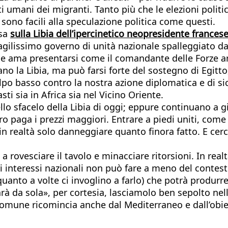
itti umani dei migranti. Tanto più che le elezioni politi
sono facili alla speculazione politica come questi.
ssa
sulla Libia dell’ipercinetico neopresidente fran
agilissimo governo di unità nazionale spalleggiato dall’
ca e ama presentarsi come il comandante delle Forze a
no la Libia, ma può farsi forte del sostegno di Egitto,
olpo basso contro la nostra azione diplomatica e di si
i sia in Africa sia nel Vicino Oriente.
llo sfacelo della Libia di oggi; eppure continuano a
ro paga i prezzi maggiori. Entrare a piedi uniti, come
a in realtà solo danneggiare quanto finora fatto. E c
rovesciare il tavolo e minacciare ritorsioni. In realt
stri interessi nazionali non può fare a meno del conte
uanto a volte ci invoglino a farlo) che potrà produrre
arà da sola», per cortesia, lasciamolo ben sepolto nell
mune ricomincia anche dal Mediterraneo e dall’obiett