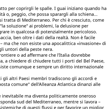
utto per coprirgli le spalle. I guai iniziano quando ha
à o, peggio, che possa sparargli alla schiena...
i tratta di Mediterraneo. Per chi è cresciuto, come
 "la soluzione" ai problemi, la delusione per
lagrare in qualcosa di potenzialmente pericoloso.
ccia, ben oltre i dati della realtà. Non è facile
o – ma che non esiste una apocalittica «invasione» di
gli untori della peste nera.
rontiere o ad affermare che l’Italia dovrebbe
 a chiedere di chiudere tutti i porti del Bel Paese,
 esiste comunque e sempre un diritto internazionale
i gli altri Paesi membri tradiscono gli accordi e
posta comune" dell’Alleanza Atlantica dinanzi alle
te inevitabile ma diventa politicamente oneroso
la sponda sud del Mediterraneo, mentre si lavora –
istemiche di questi flussi e per favorire un miglior