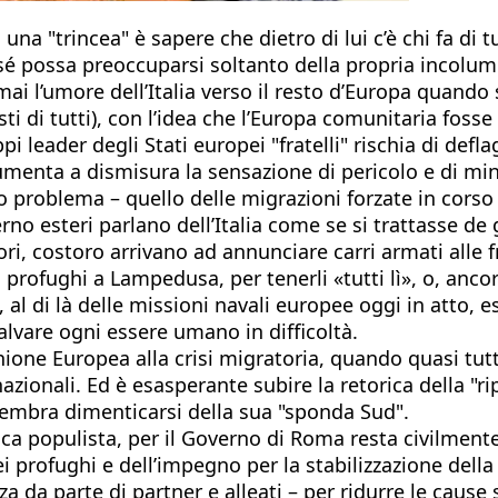
na "trincea" è sapere che dietro di lui c’è chi fa di t
é possa preoccuparsi soltanto della propria incolumit
 l’umore dell’Italia verso il resto d’Europa quando s
sti di tutti), con l’idea che l’Europa comunitaria fosse
pi leader degli Stati europei "fratelli" rischia di def
 aumenta a dismisura la sensazione di pericolo e di mina
rio problema – quello delle migrazioni forzate in cors
rno esteri parlano dell’Italia come se si trattasse de 
ri, costoro arrivano ad annunciare carri armati alle f
ofughi a Lampedusa, per tenerli «tutti lì», o, ancora,
 al di là delle missioni navali europee oggi in atto,
lvare ogni essere umano in difficoltà.
Unione Europea alla crisi migratoria, quando quasi tutt
zionali. Ed è esasperante subire la retorica della "ri
sembra dimenticarsi della sua "sponda Sud".
rica populista, per il Governo di Roma resta civilmen
dei profughi e dell’impegno per la stabilizzazione del
 da parte di partner e alleati – per ridurre le cause s