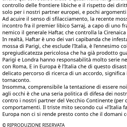
controllo delle frontiere libiche e il rispetto dei dir
solo per i nostri partner europei, e pochi argomenti 
Ad acuire il senso di sfilacciamento, la recente mo
incontro fra il premier libico Sarraj, a capo di uno fr
nemico il generale Haftar, che controlla la Cirenai
In realtà, Haftar è uno dei vari capibanda che infesta
mossa di Parigi, che esclude l’Italia, è l’ennesimo c
spregiudicatezza pericolosa che ha già prodotto guast
Parigi e Londra hanno responsabilità molto serie ne
con Roma, E in Europa è l’Italia che di questo disast
delicato percorso di ricerca di un accordo, signific
tornaconto.
Insomma, comprensibile la tentazione di essere noi a 
agli occhi è che una seria politica di difesa dei no
contro i nostri partner del Vecchio Continente (per q
comportamenti. Il triste mito secondo cui «l’Italia f
Europa non ci si rende presto conto che il domani co
© RIPRODUZIONE RISERVATA