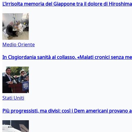
L’irrisolta memoria del Giappone tra il dolore di Hiroshima
Medio Oriente
In Cisgiordania sanità al collasso. «Malati cronici senza med
Stati Uniti
Più progressisti, ma divisi: così i Dem americani provano a 