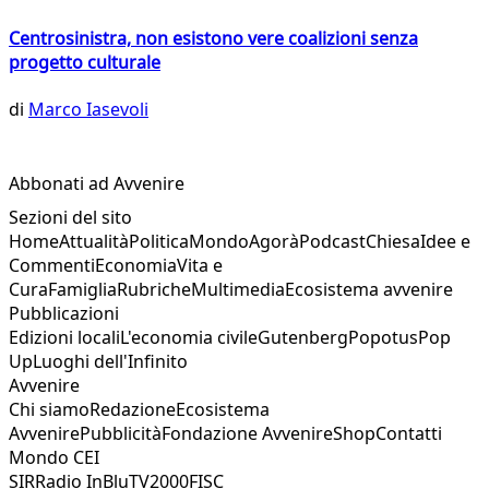
Centrosinistra, non esistono vere coalizioni senza
progetto culturale
di
Marco Iasevoli
Abbonati ad Avvenire
Sezioni del sito
Home
Attualità
Politica
Mondo
Agorà
Podcast
Chiesa
Idee e
Commenti
Economia
Vita e
Cura
Famiglia
Rubriche
Multimedia
Ecosistema avvenire
Pubblicazioni
Edizioni locali
L'economia civile
Gutenberg
Popotus
Pop
Up
Luoghi dell'Infinito
Avvenire
Chi siamo
Redazione
Ecosistema
Avvenire
Pubblicità
Fondazione Avvenire
Shop
Contatti
Mondo CEI
SIR
Radio InBlu
TV2000
FISC