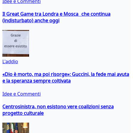
Idee e Commenti
Il Great Game tra Londra e Mosca che continua
(indisturbato) anche oggi
L'addio
«Dio è morto, ma poi risorge»: Guccini, la fede mai avuta
e la speranza sempre coltivata
Idee e Commenti
Centrosinistra, non esistono vere coalizioni senza
progetto culturale