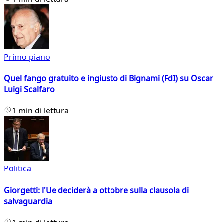
Primo piano
Quel fango gratuito e ingiusto di Bignami (FdI) su Oscar
Luigi Scalfaro
1 min di lettura
Politica
Giorgetti: l'Ue deciderà a ottobre sulla clausola di
salvaguardia