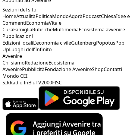
Abbonati ad Avvenire
Sezioni del sito
Home
Attualità
Politica
Mondo
Agorà
Podcast
Chiesa
Idee e
Commenti
Economia
Vita e
Cura
Famiglia
Rubriche
Multimedia
Ecosistema avvenire
Pubblicazioni
Edizioni locali
L'economia civile
Gutenberg
Popotus
Pop
Up
Luoghi dell'Infinito
Avvenire
Chi siamo
Redazione
Ecosistema
Avvenire
Pubblicità
Fondazione Avvenire
Shop
Contatti
Mondo CEI
SIR
Radio InBlu
TV2000
FISC