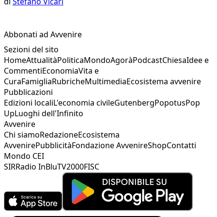
di
Stefano Vicari
Abbonati ad Avvenire
Sezioni del sito
Home
Attualità
Politica
Mondo
Agorà
Podcast
Chiesa
Idee e
Commenti
Economia
Vita e
Cura
Famiglia
Rubriche
Multimedia
Ecosistema avvenire
Pubblicazioni
Edizioni locali
L'economia civile
Gutenberg
Popotus
Pop
Up
Luoghi dell'Infinito
Avvenire
Chi siamo
Redazione
Ecosistema
Avvenire
Pubblicità
Fondazione Avvenire
Shop
Contatti
Mondo CEI
SIR
Radio InBlu
TV2000
FISC