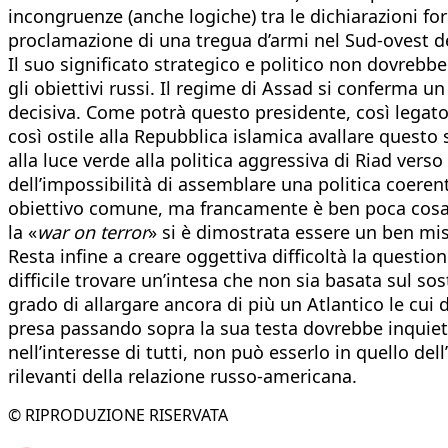
incongruenze (anche logiche) tra le dichiarazioni fo
proclamazione di una tregua d’armi nel Sud-ovest de
Il suo significato strategico e politico non dovrebbe
gli obiettivi russi. Il regime di Assad si conferma u
decisiva. Come potrà questo presidente, così legato 
così ostile alla Repubblica islamica avallare quest
alla luce verde alla politica aggressiva di Riad vers
dell’impossibilità di assemblare una politica coerent
obiettivo comune, ma francamente è ben poca cosa, c
la «
war on terror
» si è dimostrata essere un ben mis
Resta infine a creare oggettiva difficoltà la questi
difficile trovare un’intesa che non sia basata sul so
grado di allargare ancora di più un Atlantico le cu
presa passando sopra la sua testa dovrebbe inquietar
nell’interesse di tutti, non può esserlo in quello d
rilevanti della relazione russo-americana.
© RIPRODUZIONE RISERVATA