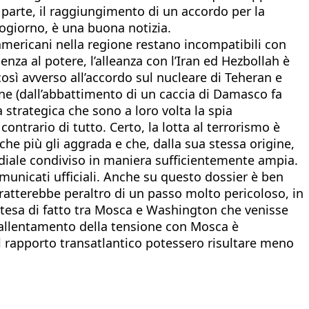
a parte, il raggiungimento di un accordo per la
zogiorno, è una buona notizia.
i americani nella regione restano incompatibili con
enza al potere, l’alleanza con l’Iran ed Hezbollah è
così avverso all’accordo sul nucleare di Teheran e
one (dall’abbattimento di un caccia di Damasco fa
 strategica che sono a loro volta la spia
ontrario di tutto. Certo, la lotta al terrorismo è
e più gli aggrada e che, dalla sua stessa origine,
ndiale condiviso in maniera sufficientemente ampia.
omunicati ufficiali. Anche su questo dossier è ben
tratterebbe peraltro di un passo molto pericoloso, in
ntesa di fatto tra Mosca e Washington che venisse
l’allentamento della tensione con Mosca è
 il rapporto transatlantico potessero risultare meno