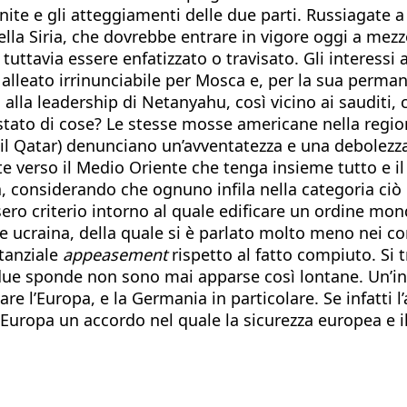
rnite e gli atteggiamenti delle due parti. Russiagate 
lla Siria, che dovrebbe entrare in vigore oggi a mez
 tuttavia essere enfatizzato o travisato. Gli interess
n alleato irrinunciabile per Mosca e, per la sua perman
alla leadership di Netanyahu, così vicino ai sauditi, 
o stato di cose? Le stesse mosse americane nella regi
o il Qatar) denunciano un’avventatezza e una debolezza
e verso il Medio Oriente che tenga insieme tutto e il c
onsiderando che ognuno infila nella categoria ciò ch
ero criterio intorno al quale edificare un ordine mo
one ucraina, della quale si è parlato molto meno nei c
stanziale
appeasement
rispetto al fatto compiuto. Si 
i due sponde non sono mai apparse così lontane. Un’i
e l’Europa, e la Germania in particolare. Se infatti 
ell’Europa un accordo nel quale la sicurezza europea e