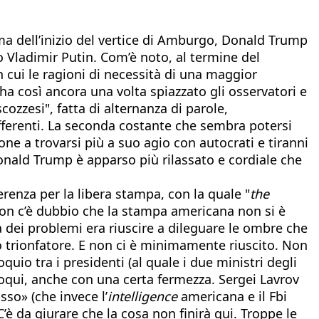
ma dell’inizio del vertice di Amburgo, Donald Trump
 Vladimir Putin. Com’è noto, al termine del
n cui le ragioni di necessità di una maggior
 così ancora una volta spiazzato gli osservatori e
ozzesi", fatta di alternanza di parole,
erenti. La seconda costante che sembra potersi
ne a trovarsi più a suo agio con autocrati e tiranni
Donald Trump è apparso più rilassato e cordiale che
renza per la libera stampa, con la quale "
the
non c’è dubbio che la stampa americana non si è
ema dei problemi era riuscire a dileguare le ombre che
o trionfatore. E non ci è minimamente riuscito. Non
quio tra i presidenti (al quale i due ministri degli
loqui, anche con una certa fermezza. Sergei Lavrov
sso» (che invece l’
intelligence
americana e il Fbi
’è da giurare che la cosa non finirà qui. Troppe le