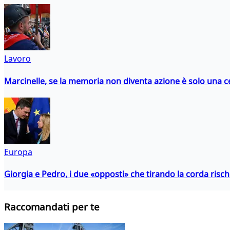
Lavoro
Marcinelle, se la memoria non diventa azione è solo una 
Europa
Giorgia e Pedro, i due «opposti» che tirando la corda risc
Raccomandati per te