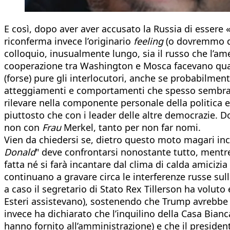
E così, dopo aver aver accusato la Russia di essere
riconferma invece l’originario
feeling
(o dovremmo dir
colloquio, inusualmente lungo, sia il russo che l’am
cooperazione tra Washington e Mosca facevano quasi
(forse) pure gli interlocutori, anche se probabilment
atteggiamenti e comportamenti che spesso sembrano
rilevare nella componente personale della politica 
piuttosto che con i leader delle altre democrazie. D
non con
Frau
Merkel, tanto per non far nomi.
Vien da chiedersi se, dietro questo moto magari inc
Donald
" deve confrontarsi nonostante tutto, mentr
fatta né si farà incantare dal clima di calda amicizia
continuano a gravare circa le interferenze russe su
a caso il segretario di Stato Rex Tillerson ha voluto 
Esteri assistevano), sostenendo che Trump avrebbe s
invece ha dichiarato che l’inquilino della Casa Bian
hanno fornito all’amministrazione) e che il president