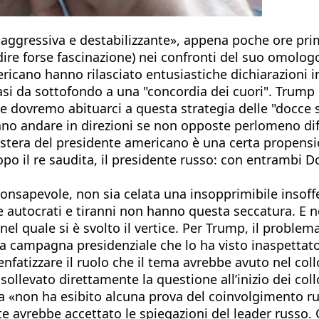
 «aggressiva e destabilizzante», appena poche ore pri
e forse fascinazione) nei confronti del suo omologo
ericano hanno rilasciato entusiastiche dichiarazioni i
 da sottofondo a una "concordia dei cuori". Trump ha
e dovremo abituarci a questa strategia delle "docce sc
 andare in direzioni se non opposte perlomeno diff
estera del presidente americano è una certa propensio
opo il re saudita, il presidente russo: con entrambi 
onsapevole, non sia celata una insopprimibile insoffe
e autocrati e tiranni non hanno questa seccatura. E 
 nel quale si è svolto il vertice. Per Trump, il probl
lla campagna presidenziale che lo ha visto inaspettat
enfatizzare il ruolo che il tema avrebbe avuto nel collo
ollevato direttamente la questione all’inizio dei col
ca «non ha esibito alcuna prova del coinvolgimento ru
e avrebbe accettato le spiegazioni del leader russo. C