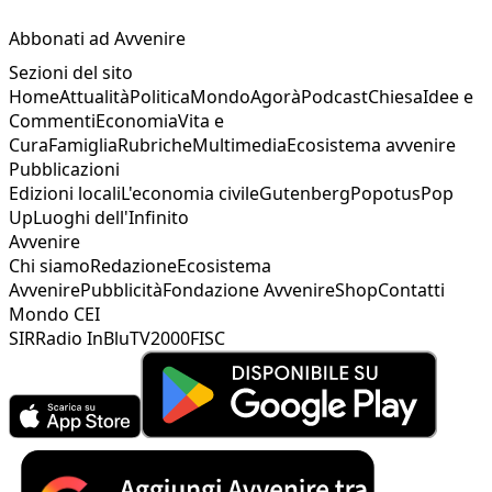
Abbonati ad Avvenire
Sezioni del sito
Home
Attualità
Politica
Mondo
Agorà
Podcast
Chiesa
Idee e
Commenti
Economia
Vita e
Cura
Famiglia
Rubriche
Multimedia
Ecosistema avvenire
Pubblicazioni
Edizioni locali
L'economia civile
Gutenberg
Popotus
Pop
Up
Luoghi dell'Infinito
Avvenire
Chi siamo
Redazione
Ecosistema
Avvenire
Pubblicità
Fondazione Avvenire
Shop
Contatti
Mondo CEI
SIR
Radio InBlu
TV2000
FISC