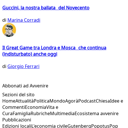
Guccini, la nostra ballata del Novecento
di
Marina Corradi
Il Great Game tra Londra e Mosca che continua
(indisturbato) anche oggi
di
Giorgio Ferrari
Abbonati ad Avvenire
Sezioni del sito
Home
Attualità
Politica
Mondo
Agorà
Podcast
Chiesa
Idee e
Commenti
Economia
Vita e
Cura
Famiglia
Rubriche
Multimedia
Ecosistema avvenire
Pubblicazioni
Edizioni locali
L'economia civile
Gutenberg
Popotus
Pop