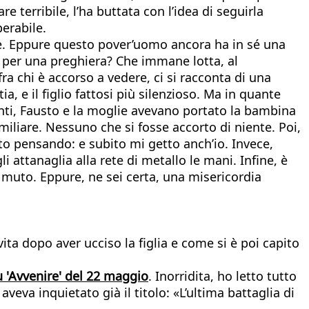
e terribile, l’ha buttata con l’idea di seguirla
erabile.
te. Eppure questo pover’uomo ancora ha in sé una
se per una preghiera? Che immane lotta, al
ra chi è accorso a vedere, ci si racconta di una
 e il figlio fattosi più silenzioso. Ma in quante
nti, Fausto e la moglie avevano portato la bambina
iliare. Nessuno che si fosse accorto di niente. Poi,
erto pensando: e subito mi getto anch’io. Invece,
li attanaglia alla rete di metallo le mani. Infine, è
 muto. Eppure, ne sei certa, una misericordia
vita dopo aver ucciso la figlia e come si è poi capito
u 'Avvenire' del 22 maggio
. Inorridita, ho letto tutto
veva inquietato già il titolo: «L’ultima battaglia di