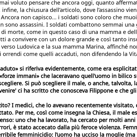
i mai voluto pensare che ancora oggi, quanto affermat
 infine, la chiusura dell’articolo, dove l’assassino 
? Ancora non capisco... i soldati sono coloro che mu
n sono assassini. I soldati combattono semmai una g
a e di morte, come in questo caso di una mamma e dell
etti a convivere con un dolore grande e così tanto in
 verso Ludovica e la sua mamma Marina, affinché non
ti orrendi come quelli accaduti, non difendendo la Vita
aduto» si riferiva evidentemente, come era esplicitato 
le «forze immani» che laceravano
quell'uomo
in bilico 
gliere. Si può scegliere il male, o anche, talvolta, l
Avvenire' ci ha scritto che conosceva Filippone e che 
o? I medici, che lo avevano recentemente visitato, di
attato. Per me, così come insegna la Chiesa, il male es
enso: uno che ha lavorato, ha cercato per molti anni
i, è stato accecato dalla più feroce violenza. Femmin
rribile femminicidio: l’uomo ha ucciso la moglie (ma 