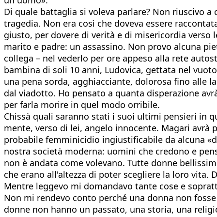
un uomo».
Di quale battaglia si voleva parlare? Non riuscivo a
tragedia. Non era così che doveva essere raccontata
giusto, per dovere di verità e di misericordia verso
marito e padre: un assassino. Non provo alcuna pie
collega – nel vederlo per ore appeso alla rete autos
bambina di soli 10 anni, Ludovica, gettata nel vuot
una pena sorda, agghiacciante, dolorosa fino alle 
dal viadotto. Ho pensato a quanta disperazione avrà
per farla morire in quel modo orribile.
Chissà quali saranno stati i suoi ultimi pensieri in
mente, verso di lei, angelo innocente. Magari avrà 
probabile femminicidio ingiustificabile da alcuna «
nostra società moderna: uomini che credono e pens
non è andata come volevano. Tutte donne bellissim
che erano all'altezza di poter scegliere la loro vita.
Mentre leggevo mi domandavo tante cose e soprattut
Non mi rendevo conto perché una donna non fosse da
donne non hanno un passato, una storia, una religio