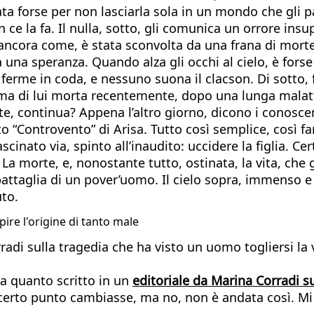
ata forse per non lasciarla sola in un mondo che gli par
 la fa. Il nulla, sotto, gli comunica un orrore insup
o ancora come, è stata sconvolta da una frana di mor
ra una speranza. Quando alza gli occhi al cielo, è for
ferme in coda, e nessuno suona il clacson. Di sotto, f
ma di lui morta recentemente, dopo una lunga malattia,
e, continua? Appena l’altro giorno, dicono i conosce
“Controvento” di Arisa. Tutto così semplice, così fam
scinato via, spinto all’inaudito: uccidere la figlia. C
 La morte, e, nonostante tutto, ostinata, la vita, che g
battaglia di un pover’uomo. Il cielo sopra, immenso e
to.
ire l'origine di tanto male
rradi sulla tragedia che ha visto un uomo togliersi la 
da quanto scritto in un
editoriale da Marina Corradi s
n certo punto cambiasse, ma no, non è andata così. Mi a