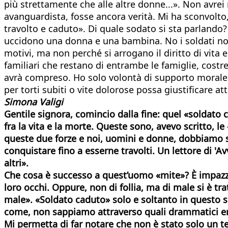
più strettamente che alle altre donne...». Non avre
avanguardista, fosse ancora verità. Mi ha sconvolto,
travolto e caduto». Di quale sodato si sta parlando
uccidono una donna e una bambina. No i soldati no
motivi, ma non perché si arrogano il diritto di vit
familiari che restano di entrambe le famiglie, costr
avrà compreso. Ho solo volontà di supporto morale
per torti subiti o vite dolorose possa giustificare at
Simona Valigi
Gentile signora,
comincio dalla fine: quel «soldato c
fra la vita e la morte. Queste sono, avevo scritto, 
queste due forze e noi, uomini e donne, dobbiamo sce
conquistare fino a esserne travolti. Un lettore di '
altri».
Che cosa è successo a quest’uomo «mite»? È impazzit
loro occhi. Oppure, non di follia, ma di male si è tr
male». «Soldato caduto» solo e soltanto in questo s
come, non sappiamo attraverso quali drammatici error
Mi permetta di far notare che non è stato solo un te