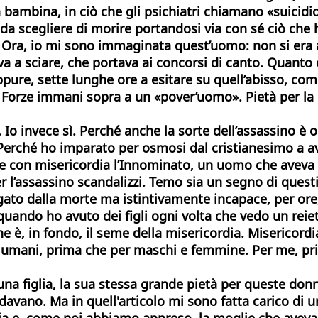
a bambina, in ciò che gli psichiatri chiamano «suicid
a scegliere di morire portandosi via con sé ciò che han
i». Ora, io mi sono immaginata quest’uomo: non si era
ava a sciare, che portava ai concorsi di canto. Quanto
ure, sette lunghe ore a esitare su quell’abisso, com
Forze immani sopra a un «pover’uomo». Pietà per la m
 Io invece sì.
Perché anche la sorte dell’assassino è o
 Perché ho imparato per osmosi dal cristianesimo a av
e con misericordia l’Innominato, un
uomo che aveva p
per l’assassino scandalizzi. Temo sia un segno di questi
ato dalla morte ma istintivamente incapace, per ore,
uando ho avuto dei figli ogni volta che vedo un reiet
e è, in fondo, il seme della misericordia. Misericord
seri umani, prima che per maschi e femmine. Per me, 
una figlia, la sua stessa grande pietà per queste do
idavano. Ma in
quell'articolo
mi sono fatta carico di un