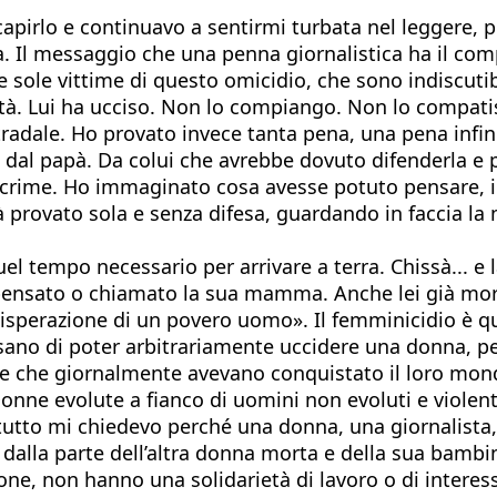
 capirlo e continuavo a sentirmi turbata nel leggere, 
. Il messaggio che una penna giornalistica ha il comp
 le sole vittime di questo omicidio, che sono indiscu
tà. Lui ha ucciso. Non lo compiango. Non lo compatis
tradale. Ho provato invece tanta pena, una pena infini
o dal papà. Da colui che avrebbe dovuto difenderla e 
lacrime. Ho immaginato cosa avesse potuto pensare, 
 provato sola e senza difesa, guardando in faccia la 
 quel tempo necessario per arrivare a terra. Chissà..
pensato o chiamato la sua mamma. Anche lei già morta
disperazione di un povero uomo». Il femminicidio è qu
ano di poter arbitrariamente uccidere una donna, pe
e che giornalmente avevano conquistato il loro mond
 Donne evolute a fianco di uomini non evoluti e violent
to mi chiedevo perché una donna, una giornalista, n
lla parte dell’altra donna morta e della sua bambin
ne, non hanno una solidarietà di lavoro o di interess