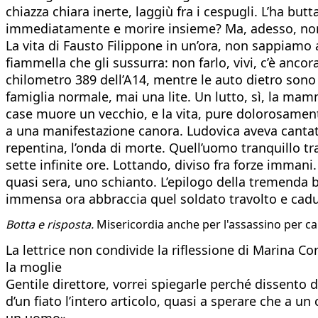
chiazza chiara inerte, laggiù fra i cespugli. L’ha butt
immediatamente e morire insieme? Ma, adesso, non ce
La vita di Fausto Filippone in un’ora, non sappiam
fiammella che gli sussurra: non farlo, vivi, c’è anco
chilometro 389 dell’A14, mentre le auto dietro sono 
famiglia normale, mai una lite. Un lutto, sì, la mam
case muore un vecchio, e la vita, pure dolorosament
a una manifestazione canora. Ludovica aveva cantato 
repentina, l’onda di morte. Quell’uomo tranquillo tra
sette infinite ore. Lottando, diviso fra forze immani.
quasi sera, uno schianto. L’epilogo della tremenda 
immensa ora abbraccia quel soldato travolto e cadu
Botta e risposta.
Misericordia anche per l'assassino per cap
La lettrice non condivide la riflessione di Marina Co
la moglie
Gentile direttore, vorrei spiegarle perché dissento 
d’un fiato l’intero articolo, quasi a sperare che a u