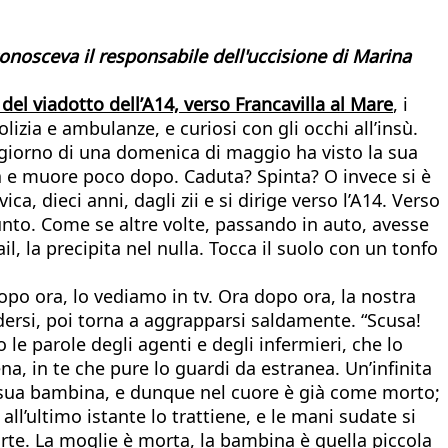
onosceva il responsabile dell'uccisione di Marina
del viadotto dell’A14, verso Francavilla al Mare
, i
lizia e ambulanze, e curiosi con gli occhi all’insù.
zogiorno di una domenica di maggio ha visto la sua
sa e muore poco dopo. Caduta? Spinta? O invece si è
, dieci anni, dagli zii e si dirige verso l’A14. Verso
nto. Come se altre volte, passando in auto, avesse
ail, la precipita nel nulla. Tocca il suolo con un tonfo
 dopo ora, lo vediamo in tv. Ora dopo ora, la nostra
ersi, poi torna a aggrapparsi saldamente. “Scusa!
 le parole degli agenti e degli infermieri, che lo
na, in te che pure lo guardi da estranea. Un’infinita
a sua bambina, e dunque nel cuore è già come morto;
all’ultimo istante lo trattiene, e le mani sudate si
orte. La moglie è morta, la bambina è quella piccola