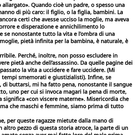
io allargato». Quando cioè un padre, o spesso una
no di più caro: il figlio, o la figlia, bambini. La
 ancora certi che avesse ucciso la moglie, ma aveva
 orrore e disperazione e annichilimento lo
e se nonostante tutto la vita e l’ombra di una
oglie, pietà infinita per la bambina, è naturale, è
rribile. Perché, inoltre, non posso escludere in
ere pietà anche dell’assassino. Da quelle pagine dei
assato la vita a uccidere e fare uccidere. (Mi
 tempi smemorati e giustizialisti). Infine, se
 di buttarsi, mi ha fatto pena, nonostante il sangue
to, uno per cui si invoca magari la pena di morte,
ia significa «con viscere materne». Misericordia che
prima che maschi e femmine, siamo prima di tutto
nne, per queste ragazze mietute dalla mano di
 altro pezzo di questa storia atroce, la parte di un