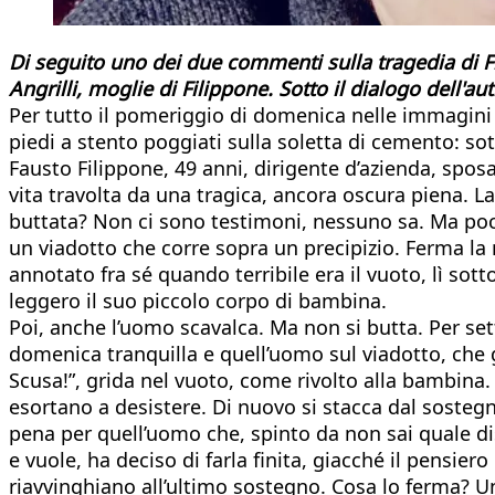
Di seguito uno dei due commenti sulla tragedia di F
Angrilli, moglie di Filippone. Sotto il dialogo dell'aut
Per tutto il pomeriggio di domenica nelle immagini
piedi a stento poggiati sulla soletta di cemento: sott
Fausto Filippone, 49 anni, dirigente d’azienda, spo
vita travolta da una tragica, ancora oscura piena. L
buttata? Non ci sono testimoni, nessuno sa. Ma pochi 
un viadotto che corre sopra un precipizio. Ferma l
annotato fra sé quando terribile era il vuoto, lì sotto
leggero il suo piccolo corpo di bambina.
Poi, anche l’uomo scavalca. Ma non si butta. Per sett
domenica tranquilla e quell’uomo sul viadotto, che 
Scusa!”, grida nel vuoto, come rivolto alla bambina. 
esortano a desistere. Di nuovo si stacca dal sostegno
pena per quell’uomo che, spinto da non sai quale d
e vuole, ha deciso di farla finita, giacché il pensier
riavvinghiano all’ultimo sostegno. Cosa lo ferma? Un