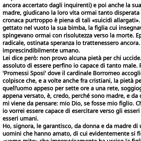
ancora accertato dagli inquirenti) e poi anche la su
madre, giudicano la loro vita ormai tanto disperata d
cronaca purtroppo è piena di tali «suicidi allargat
gettato nel vuoto la sua bimba, la figlia cui insegn
spingevano ormai con risolutezza verso la morte. Epp
radicale, ostinata speranza lo trattenessero ancora.
imprescindibilmente umano.
Lei dice però: non provo alcuna pietà per chi uccide.
assoluto di essere perfino io capace di tanto male.
'Promessi Sposi' dove il cardinale Borromeo accogli
colpisce che, e a volte anche fra cristiani, la pietà 
quell’uomo appeso per sette ore a una rete, soggiog
appena versato, è, credo, perché sono madre, e da q
mi viene da pensare: mio Dio, se fosse mio figlio.
Ch
io vorrei essere capace di esercitare verso gli es
esseri umani.
Ho, signora, le garantisco, da donna e da madre di 
uomini che hanno amato, di cui evidentemente si f