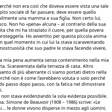
perché non era così che doveva essere vista una tale
ito sociale di far passare, deve essere quello
tibilmente una mamma e sua figlia. Non certo lui,
co. Non ho «pena» alcuna – al contrario della sua
ta che mi ha straziato il cuore, per quella povera
proteggerla. Ho avvertito per questa piccola anima
in quel momento in cui lui la stava scaraventando
mostruosità che suo padre le stava facendo vivere,
. e la mia pena aumenta senza contenimento nella mia
. Scaraventata dalla terrazza di casa. Altro
anto di più aberrante ci siamo portati dietro nella
rché non è come l’avrebbero voluta o solo perché
o passo dopo passo, con la fatica nel dimostrare
i.
on stava evidenziando la sola evidenza possibile.
a. Simone de Beauvoir (1908 – 1986) scrive: «Le
i... le donne vivono disperse in mezzo agli uomini,