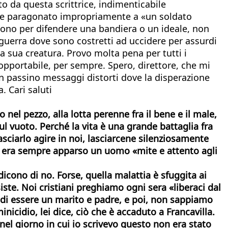
o da questa scrittrice, indimenticabile
viene paragonato impropriamente a «un soldato
oiono per difendere una bandiera o un ideale, non
uerra dove sono costretti ad uccidere per assurdi
a sua creatura. Provo molta pena per tutti i
sopportabile, per sempre. Spero, direttore, che mi
 passino messaggi distorti dove la disperazione
. Cari saluti
nel pezzo, alla lotta perenne fra il bene e il male,
sul vuoto. Perché la vita è una grande battaglia fra
asciarlo agire in noi, lasciarcene silenziosamente
gli era sempre apparso un uomo «mite e attento agli
cono di no. Forse, quella malattia è sfuggita ai
iste.
Noi cristiani preghiamo ogni sera «liberaci dal
 di essere un marito e padre, e poi, non sappiamo
icidio, lei dice, ciò che è accaduto a Francavilla.
nel giorno in cui io scrivevo questo non era stato