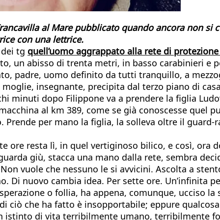
rancavilla al Mare pubblicato quando ancora non si c
rice con una lettrice.
 dei tg
quell’uomo aggrappato alla rete di protezione 
o, un abisso di trenta metri, in basso carabinieri e po
sato, padre, uomo definito da tutti tranquillo, a mez
a moglie, insegnante, precipita dal terzo piano di ca
minuti dopo Filippone va a prendere la figlia Ludovica
a macchina al km 389, come se già conoscesse quel pu
. Prende per mano la figlia, la solleva oltre il guard-r
e ore resta lì, in quel vertiginoso bilico, e così, ora
guarda giù, stacca una mano dalla rete, sembra decid
Non vuole che nessuno le si avvicini. Ascolta a stento
. Di nuovo cambia idea. Per sette ore. Un’infinita pe
isperazione o follia, ha appena, comunque, ucciso l
o di ciò che ha fatto è insopportabile; eppure qualcosa 
 istinto di vita terribilmente umano, terribilmente f