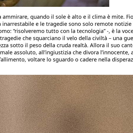
 ammirare, quando il sole è alto e il clima è mite. Fi
inarrestabile e le tragedie sono solo remote notizie
omo: “risolveremo tutto con la tecnologia” -, è la voc
 tragedie che squarciano il velo della civiltà – una g
pezza sotto il peso della cruda realtà. Allora il suo ca
male assoluto, all’ingiustizia che divora l’innocente,
allimento, voltare lo sguardo o cadere nella disperaz