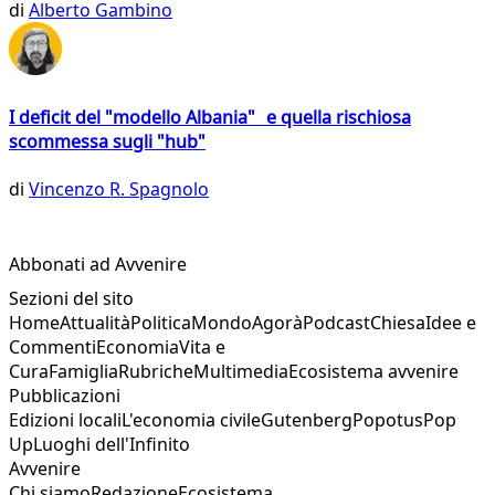
di
Alberto Gambino
I deficit del "modello Albania" e quella rischiosa
scommessa sugli "hub"
di
Vincenzo R. Spagnolo
Abbonati ad Avvenire
Sezioni del sito
Home
Attualità
Politica
Mondo
Agorà
Podcast
Chiesa
Idee e
Commenti
Economia
Vita e
Cura
Famiglia
Rubriche
Multimedia
Ecosistema avvenire
Pubblicazioni
Edizioni locali
L'economia civile
Gutenberg
Popotus
Pop
Up
Luoghi dell'Infinito
Avvenire
Chi siamo
Redazione
Ecosistema