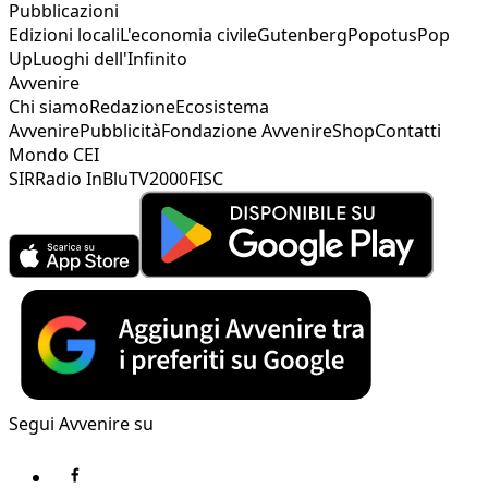
Pubblicazioni
Edizioni locali
L'economia civile
Gutenberg
Popotus
Pop
Up
Luoghi dell'Infinito
Avvenire
Chi siamo
Redazione
Ecosistema
Avvenire
Pubblicità
Fondazione Avvenire
Shop
Contatti
Mondo CEI
SIR
Radio InBlu
TV2000
FISC
Segui Avvenire su