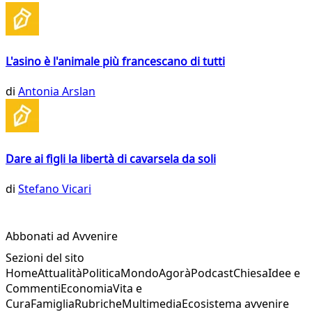
L'asino è l'animale più francescano di tutti
di
Antonia Arslan
Dare ai figli la libertà di cavarsela da soli
di
Stefano Vicari
Abbonati ad Avvenire
Sezioni del sito
Home
Attualità
Politica
Mondo
Agorà
Podcast
Chiesa
Idee e
Commenti
Economia
Vita e
Cura
Famiglia
Rubriche
Multimedia
Ecosistema avvenire