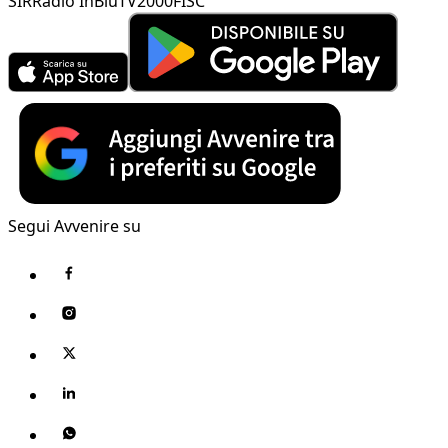
SIR
Radio InBlu
TV2000
FISC
Segui Avvenire su