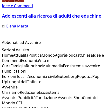
Idee e Commenti
Adolescenti alla ricerca di adulti che educhino
di
Elena Marta
Abbonati ad Avvenire
Sezioni del sito
Home
Attualità
Politica
Mondo
Agorà
Podcast
Chiesa
Idee e
Commenti
Economia
Vita e
Cura
Famiglia
Rubriche
Multimedia
Ecosistema avvenire
Pubblicazioni
Edizioni locali
L'economia civile
Gutenberg
Popotus
Pop
Up
Luoghi dell'Infinito
Avvenire
Chi siamo
Redazione
Ecosistema
Avvenire
Pubblicità
Fondazione Avvenire
Shop
Contatti
Mondo CEI