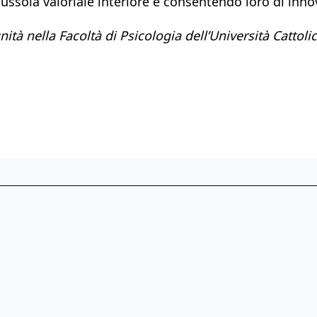
bussola valoriale interiore e consentendo loro di inno
ità nella Facoltà di Psicologia dell’Università Cattol