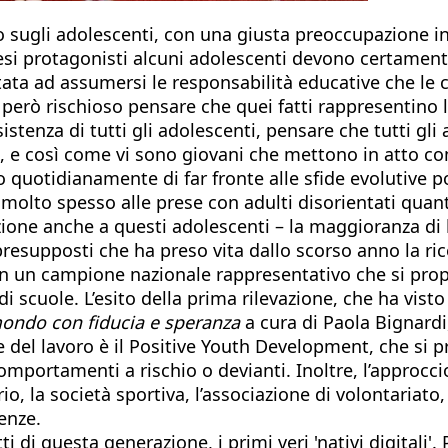
to sugli adolescenti, con una giusta preoccupazione i
o resi protagonisti alcuni adolescenti devono certamen
citata ad assumersi le responsabilità educative che
però rischioso pensare che quei fatti rappresentino la
sistenza di tutti gli adolescenti, pensare che tutti gli
o, e così come vi sono giovani che mettono in atto c
 quotidianamente di far fronte alle sfide evolutive po
 molto spesso alle prese con adulti disorientati quant
ione anche a questi adolescenti – la maggioranza di l
 presupposti che ha preso vita dallo scorso anno la ri
 con un campione nazionale rappresentativo che si pro
pi di scuole. L’esito della prima rilevazione, che ha vis
mondo con fiducia e speranza
a cura di Paola Bignardi,
se del lavoro è il Positive Youth Development, che si 
comportamenti a rischio o devianti. Inoltre, l’approcci
torio, la società sportiva, l’associazione di volontaria
enze.
ti di questa generazione, i primi veri 'nativi digitali