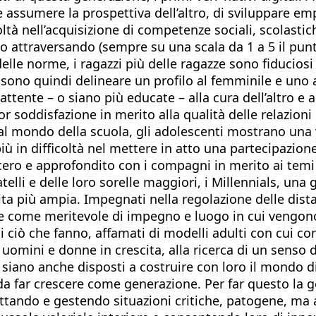
 assumere la prospettiva dell’altro, di sviluppare emp
oltà nell’acquisizione di competenze sociali, scolastic
o attraversando (sempre su una scala da 1 a 5 il punt
 delle norme, i ragazzi più delle ragazze sono fiducios
sono quindi delineare un profilo al femminile e uno a
ttente – o siano più educate – alla cura dell’altro e 
oddisfazione in merito alla qualità delle relazioni 
al mondo della scuola, gli adolescenti mostrano una
 in difficoltà nel mettere in atto una partecipazione 
cero e approfondito con i compagni in merito ai temi c
elli e delle loro sorelle maggiori, i Millennials, una
vita più ampia. Impegnati nella regolazione delle dist
ale come meritevole di impegno e luogo in cui vengono
ciò che fanno, affamati di modelli adulti con cui conf
omini e donne in crescita, alla ricerca di un senso del
che siano anche disposti a costruire con loro il mondo
da far crescere come generazione. Per far questo la 
rattando e gestendo situazioni critiche, patogene, ma 