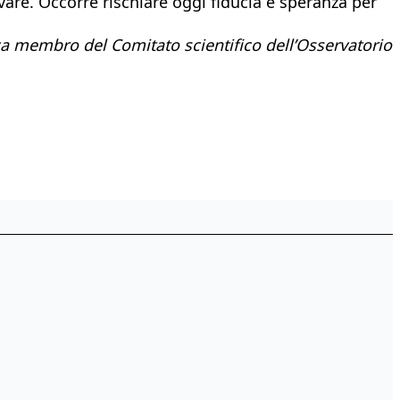
vare. Occorre rischiare oggi fiducia e speranza per
ica membro del Comitato scientifico dell’Osservatorio