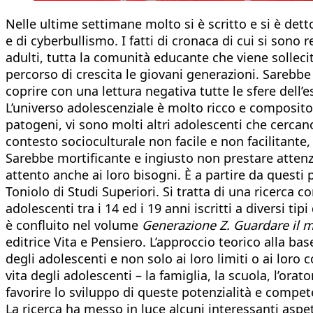
Nelle ultime settimane molto si è scritto e si è det
e di cyberbullismo. I fatti di cronaca di cui si son
adulti, tutta la comunità educante che viene solle
percorso di crescita le giovani generazioni. Sarebbe 
coprire con una lettura negativa tutte le sfere dell’e
L’universo adolescenziale è molto ricco e composit
patogeni, vi sono molti altri adolescenti che cercano
contesto socioculturale non facile e non facilitante,
Sarebbe mortificante e ingiusto non prestare attenz
attento anche ai loro bisogni. È a partire da questi
Toniolo di Studi Superiori. Si tratta di una ricerca
adolescenti tra i 14 ed i 19 anni iscritti a diversi ti
è confluito nel volume
Generazione Z.
Guardare il 
editrice Vita e Pensiero. L’approccio teorico alla ba
degli adolescenti e non solo ai loro limiti o ai loro 
vita degli adolescenti – la famiglia, la scuola, l’ora
favorire lo sviluppo di queste potenzialità e compet
La ricerca ha messo in luce alcuni interessanti aspet