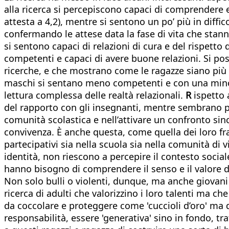
alla ricerca si percepiscono capaci di comprendere e
attesta a 4,2), mentre si sentono un po’ più in diffic
confermando le attese data la fase di vita che stann
si sentono capaci di relazioni di cura e del rispetto
competenti e capaci di avere buone relazioni. Si pos
ricerche, e che mostrano come le ragazze siano più a
maschi si sentano meno competenti e con una minor s
lettura complessa delle realtà relazionali.
R
ispetto 
del rapporto con gli insegnanti, mentre sembrano più
comunità scolastica e nell’attivare un confronto sin
convivenza. È anche questa, come quella dei loro frat
partecipativi sia nella scuola sia nella comunità di 
identità, non riescono a percepire il contesto soci
hanno bisogno di comprendere il senso e il valore di 
Non solo bulli o violenti, dunque, ma anche giovani u
ricerca di adulti che valorizzino i loro talenti ma 
da coccolare e proteggere come 'cuccioli d’oro' ma 
responsabilità, essere 'generativa' sino in fondo, t