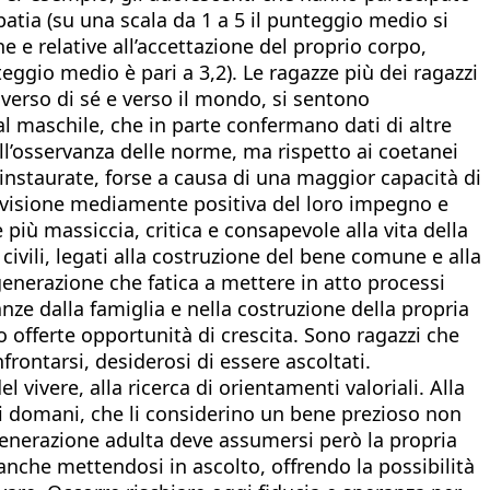
atia (su una scala da 1 a 5 il punteggio medio si
he e relative all’accettazione del proprio corpo,
eggio medio è pari a 3,2). Le ragazze più dei ragazzi
i verso di sé e verso il mondo, si sentono
l maschile, che in parte confermano dati di altre
all’osservanza delle norme, ma rispetto ai coetanei
instaurate, forse a causa di una maggior capacità di
 visione mediamente positiva del loro impegno e
più massiccia, critica e consapevole alla vita della
ivili, legati alla costruzione del bene comune e alla
 generazione che fatica a mettere in atto processi
anze dalla famiglia e nella costruzione della propria
 offerte opportunità di crescita. Sono ragazzi che
rontarsi, desiderosi di essere ascoltati.
 vivere, alla ricerca di orientamenti valoriali. Alla
 di domani, che li considerino un bene prezioso non
generazione adulta deve assumersi però la propria
anche mettendosi in ascolto, offrendo la possibilità