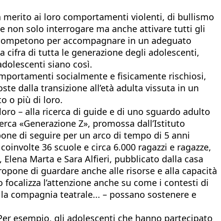
n merito ai loro comportamenti violenti, di bullismo
te non solo interrogare ma anche attivare tutti gli
 le competono per accompagnare in un adeguato
 cifra di tutta le generazione degli adolescenti,
 adolescenti siano così.
omportamenti socialmente e fisicamente rischiosi,
ste dalla transizione all’età adulta vissuta in un
o o più di loro.
oro – alla ricerca di guide e di uno sguardo adulto
cerca «Generazione Z», promossa dall’Istituto
pone di seguire per un arco di tempo di 5 anni
to coinvolte 36 scuole e circa 6.000 ragazzi e ragazze,
 Elena Marta e Sara Alfieri, pubblicato dalla casa
propone di guardare anche alle risorse e alla capacità
o focalizza l’attenzione anche su come i contesti di
to, la compagnia teatrale... – possano sostenere e
'. Per esempio, gli adolescenti che hanno partecipato