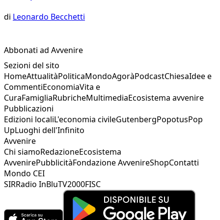
di
Leonardo Becchetti
Abbonati ad Avvenire
Sezioni del sito
Home
Attualità
Politica
Mondo
Agorà
Podcast
Chiesa
Idee e
Commenti
Economia
Vita e
Cura
Famiglia
Rubriche
Multimedia
Ecosistema avvenire
Pubblicazioni
Edizioni locali
L'economia civile
Gutenberg
Popotus
Pop
Up
Luoghi dell'Infinito
Avvenire
Chi siamo
Redazione
Ecosistema
Avvenire
Pubblicità
Fondazione Avvenire
Shop
Contatti
Mondo CEI
SIR
Radio InBlu
TV2000
FISC