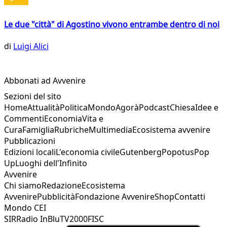
Le due "città" di Agostino vivono entrambe dentro di noi
di
Luigi Alici
Abbonati ad Avvenire
Sezioni del sito
Home
Attualità
Politica
Mondo
Agorà
Podcast
Chiesa
Idee e
Commenti
Economia
Vita e
Cura
Famiglia
Rubriche
Multimedia
Ecosistema avvenire
Pubblicazioni
Edizioni locali
L'economia civile
Gutenberg
Popotus
Pop
Up
Luoghi dell'Infinito
Avvenire
Chi siamo
Redazione
Ecosistema
Avvenire
Pubblicità
Fondazione Avvenire
Shop
Contatti
Mondo CEI
SIR
Radio InBlu
TV2000
FISC