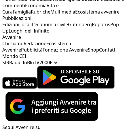
Commenti
Economia
Vita e
Cura
Famiglia
Rubriche
Multimedia
Ecosistema avvenire
Pubblicazioni
Edizioni locali
L'economia civile
Gutenberg
Popotus
Pop
Up
Luoghi dell'Infinito
Avvenire
Chi siamo
Redazione
Ecosistema
Avvenire
Pubblicità
Fondazione Avvenire
Shop
Contatti
Mondo CEI
SIR
Radio InBlu
TV2000
FISC
Segui Avvenire su