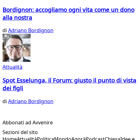
Bordignon: accogliamo ogni vita come un dono
alla nostra
di
Adriano Bordignon
Attualità
Spot Esselunga, il Forum: giusto il punto di vista
dei figli
di
Adriano Bordignon
Abbonati ad Avvenire
Sezioni del sito
Home
Attualità
Politica
Mondo
Agorà
Podcast
Chiesa
Idee e