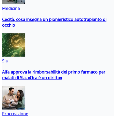
Medicina
Cecità, cosa insegna un pionieristico autotrapianto di
occhio
Sla
Aifa approva la rimborsabilità del primo farmaco per
malati di Sla. «Ora è un diritto»
Procreazione