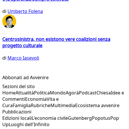
di
Umberto Folena
Centrosinistra, non esistono vere coalizioni senza
progetto culturale
di
Marco Iasevoli
Abbonati ad Avvenire
Sezioni del sito
Home
Attualità
Politica
Mondo
Agorà
Podcast
Chiesa
Idee e
Commenti
Economia
Vita e
Cura
Famiglia
Rubriche
Multimedia
Ecosistema avvenire
Pubblicazioni
Edizioni locali
L'economia civile
Gutenberg
Popotus
Pop
Up
Luoghi dell'Infinito