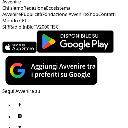
Avvenire
Chi siamo
Redazione
Ecosistema
Avvenire
Pubblicità
Fondazione Avvenire
Shop
Contatti
Mondo CEI
SIR
Radio InBlu
TV2000
FISC
Segui Avvenire su