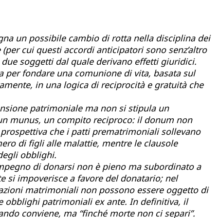
gna un possibile cambio di rotta nella disciplina dei
 (per cui questi accordi anticipatori sono senz’altro
 due soggetti dal quale derivano effetti giuridici.
a per fondare una comunione di vita, basata sul
tamente, in una logica di reciprocità e gratuità che
ensione patrimoniale ma non si stipula un
 è un munus, un compito reciproco: il donum non
 prospettiva che i patti prematrimoniali sollevano
ro di figli alle malattie, mentre le clausole
degli obblighi.
’impegno di donarsi non è pieno ma subordinato a
e si impoverisce a favore del donatario; nel
stazioni matrimoniali non possono essere oggetto di
e obblighi patrimoniali ex ante.
In definitiva, il
quando conviene, ma “finché morte non ci separi”.