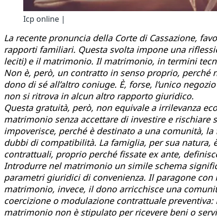
Icp online |
La recente pronuncia della Corte di Cassazione, favor
rapporti familiari. Questa svolta impone una riflessio
leciti) e il matrimonio. Il matrimonio, in termini tecn
Non è, però, un contratto in senso proprio, perché 
dono di sé all’altro coniuge. È, forse, l’unico negozi
non si ritrova in alcun altro rapporto giuridico.
Questa gratuità, però, non equivale a irrilevanza e
matrimonio senza accettare di investire e rischiare
impoverisce, perché è destinato a una comunità, la fa
dubbi di compatibilità. La famiglia,
per sua natura, è
contrattuali, proprio perché fissate ex ante, definisc
Introdurre nel matrimonio un simile schema signific
parametri giuridici di convenienza. Il paragone con 
matrimonio,
invece, il dono arricchisce una comunit
coercizione o modulazione contrattuale preventiva: n
matrimonio non è stipulato per ricevere beni o serviz