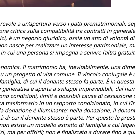
evole a un’apertura verso i patti prematrimoniali, se
ne critica sulla compatibilità tra contratti in generale
ici, è un negozio giuridico, ossia un atto di volontà di
non nasce per realizzare un interesse patrimoniale, m
o in cui una persona si impegna a servire l’altra gratui
conomica. Il matrimonio ha, inevitabilmente, una dim
 su un progetto di vita comune. Il vincolo coniugale
miglia, di cui il donante stesso fa parte. È in questa
 generativa e aperta a sviluppi imprevedibili, dal nume
ono condizioni, limiti e possibili cause di cessazione 
a trasformarlo in un rapporto condizionato, in cui l
la donazione è illuminante: nella donazione, il donant
à di cui il donante stesso è parte. Per questo le pre
on esiste un modello astratto di famiglia a cui legar
i, ma per offrirli; non è finalizzato a durare fino a 