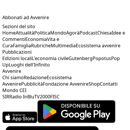
Abbonati ad Avvenire
Sezioni del sito
Home
Attualità
Politica
Mondo
Agorà
Podcast
Chiesa
Idee e
Commenti
Economia
Vita e
Cura
Famiglia
Rubriche
Multimedia
Ecosistema avvenire
Pubblicazioni
Edizioni locali
L'economia civile
Gutenberg
Popotus
Pop
Up
Luoghi dell'Infinito
Avvenire
Chi siamo
Redazione
Ecosistema
Avvenire
Pubblicità
Fondazione Avvenire
Shop
Contatti
Mondo CEI
SIR
Radio InBlu
TV2000
FISC