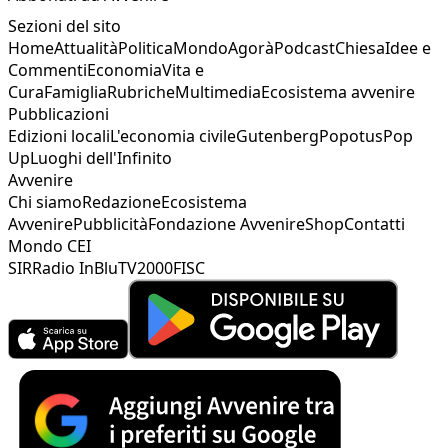
Sezioni del sito
Home
Attualità
Politica
Mondo
Agorà
Podcast
Chiesa
Idee e
Commenti
Economia
Vita e
Cura
Famiglia
Rubriche
Multimedia
Ecosistema avvenire
Pubblicazioni
Edizioni locali
L'economia civile
Gutenberg
Popotus
Pop
Up
Luoghi dell'Infinito
Avvenire
Chi siamo
Redazione
Ecosistema
Avvenire
Pubblicità
Fondazione Avvenire
Shop
Contatti
Mondo CEI
SIR
Radio InBlu
TV2000
FISC