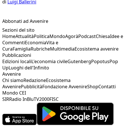
di
Luigi Ballerini
Abbonati ad Avvenire
Sezioni del sito
Home
Attualità
Politica
Mondo
Agorà
Podcast
Chiesa
Idee e
Commenti
Economia
Vita e
Cura
Famiglia
Rubriche
Multimedia
Ecosistema avvenire
Pubblicazioni
Edizioni locali
L'economia civile
Gutenberg
Popotus
Pop
Up
Luoghi dell'Infinito
Avvenire
Chi siamo
Redazione
Ecosistema
Avvenire
Pubblicità
Fondazione Avvenire
Shop
Contatti
Mondo CEI
SIR
Radio InBlu
TV2000
FISC