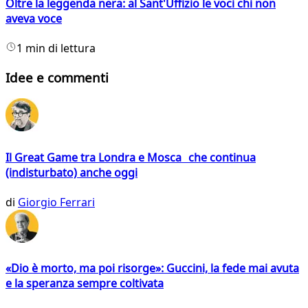
Oltre la leggenda nera: al Sant'Uffizio le voci chi non
aveva voce
1 min di lettura
Idee e commenti
Il Great Game tra Londra e Mosca che continua
(indisturbato) anche oggi
di
Giorgio Ferrari
«Dio è morto, ma poi risorge»: Guccini, la fede mai avuta
e la speranza sempre coltivata