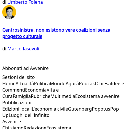
di
Umberto Folena
Centrosinistra, non esistono vere coalizioni senza
progetto culturale
di
Marco Iasevoli
Abbonati ad Avvenire
Sezioni del sito
Home
Attualità
Politica
Mondo
Agorà
Podcast
Chiesa
Idee e
Commenti
Economia
Vita e
Cura
Famiglia
Rubriche
Multimedia
Ecosistema avvenire
Pubblicazioni
Edizioni locali
L'economia civile
Gutenberg
Popotus
Pop
Up
Luoghi dell'Infinito
Avvenire
Chi siamo
Redazione
Ecosistema