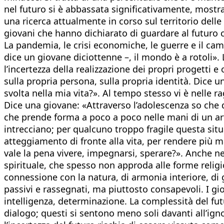
nel futuro si è abbassata significativamente, mostra
una ricerca attualmente in corso sul territorio dell
giovani che hanno dichiarato di guardare al futuro c
La pandemia, le crisi economiche, le guerre e il ca
dice un giovane diciottenne –, il mondo è a rotoli». L
l’incertezza della realizzazione dei propri progetti e
sulla propria persona, sulla propria identità. Dice
svolta nella mia vita?». Al tempo stesso vi è nelle ra
Dice una giovane: «Attraverso l’adolescenza so che 
che prende forma a poco a poco nelle mani di un arti
intrecciano; per qualcuno troppo fragile questa situ
atteggiamento di fronte alla vita, per rendere più m
vale la pena vivere, impegnarsi, sperare?». Anche ne
spirituale, che spesso non approda alle forme religios
connessione con la natura, di armonia interiore, di g
passivi e rassegnati, ma piuttosto consapevoli. I g
intelligenza, determinazione. La complessità del f
dialogo; questi si sentono meno soli davanti all’ignot