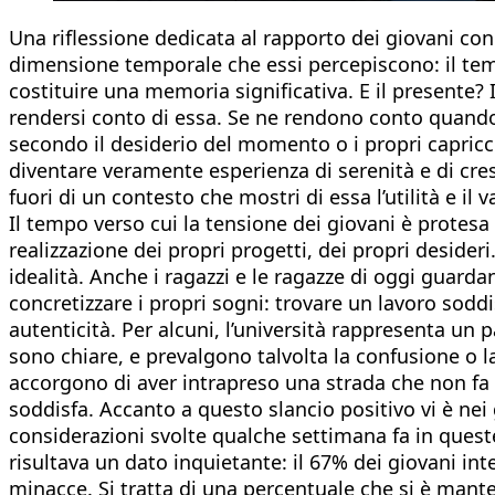
Una riflessione dedicata al rapporto dei giovani con 
dimensione temporale che essi percepiscono: il temp
costituire una memoria significativa. E il presente?
rendersi conto di essa. Se ne rendono conto quando è
secondo il desiderio del momento o i propri capricc
diventare veramente esperienza di serenità e di cresci
fuori di un contesto che mostri di essa l’utilità e il 
Il tempo verso cui la tensione dei giovani è protesa è
realizzazione dei propri progetti, dei propri desider
idealità. Anche i ragazzi e le ragazze di oggi guarda
concretizzare i propri sogni: trovare un lavoro sodd
autenticità. Per alcuni, l’università rappresenta un
sono chiare, e prevalgono talvolta la confusione o la
accorgono di aver intrapreso una strada che non fa 
soddisfa. Accanto a questo slancio positivo vi è nei
considerazioni svolte qualche settimana fa in queste 
risultava un dato inquietante: il 67% dei giovani int
minacce. Si tratta di una percentuale che si è mant