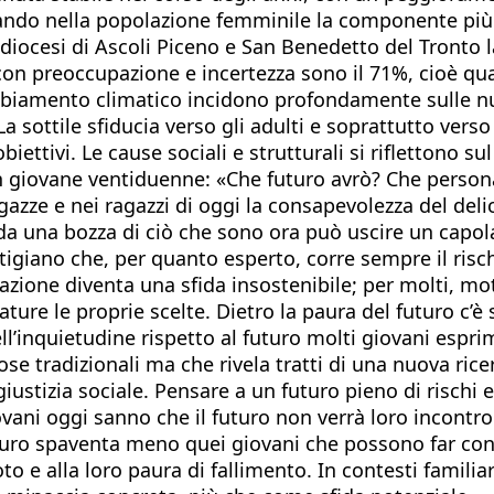
ndo nella popolazione femminile la componente più fra
e diocesi di Ascoli Piceno e San Benedetto del Tronto 
on preoccupazione e incertezza sono il 71%, cioè quasi
mbiamento climatico incidono profondamente sulle nuo
a sottile sfiducia verso gli adulti e soprattutto verso 
 obiettivi. Le cause sociali e strutturali si riflettono
 un giovane ventiduenne: «Che futuro avrò? Che person
gazze e nei ragazzi di oggi la consapevolezza del delic
da una bozza di ciò che sono ora può uscire un capola
giano che, per quanto esperto, corre sempre il rischio
azione diventa una sfida insostenibile; per molti, mot
ature le proprie scelte. Dietro la paura del futuro c’
ll’inquietudine rispetto al futuro molti giovani espr
e tradizionali ma che rivela tratti di una nuova ricerc
iustizia sociale. Pensare a un futuro pieno di rischi e
iovani oggi sanno che il futuro non verrà loro incont
uturo spaventa meno quei giovani che possono far con
o e alla loro paura di fallimento. In contesti familiari