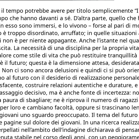
il tempo potrebbe avere per titolo semplicemente “I gi
o che hanno davanti a sé. D’altra parte, quello che 
 In esso sono immersi, e lo vivono – forse al pari di 
 troppo disordinato, arruffato; in quelle situazioni 
i non è per niente appagante. Anche l’istante nel qua
ta. La necessità di una disciplina per la propria vita 
valore come stile di vita che può restituire tranquillit
 il futuro; questa è la dimensione attesa, desiderata. I
i. Non ci sono ancora delusioni e quindi ci si può ori
no al futuro con il desiderio di realizzazione personal
isfacente, costruire relazioni autentiche e durature, 
 passaggio decisivo, ma è anche fonte di incertezza: 
 paura di sbagliare; ne è riprova il numero di ragazzi
per loro e cambiano facoltà, oppure si trascinano le
 giovani uno sguardo preoccupato. Il tema del futuro 
pagine sul dolore dei giovani. In una ricerca realizza
erpellati nell’ambito dell’indagine dichiarava di pensa
enuta stabile nel corso degli anni, con un peggioram