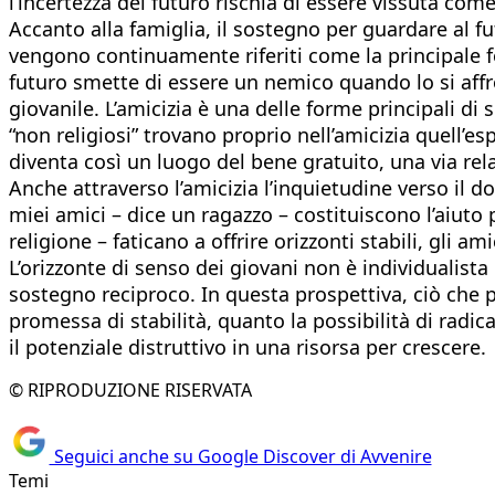
l’incertezza del futuro rischia di essere vissuta co
Accanto alla famiglia, il sostegno per guardare al fu
vengono continuamente riferiti come la principale fon
futuro smette di essere un nemico quando lo si affr
giovanile. L’amicizia è una delle forme principali di 
“non religiosi” trovano proprio nell’amicizia quell’
diventa così un luogo del bene gratuito, una via re
Anche attraverso l’amicizia l’inquietudine verso il d
miei amici – dice un ragazzo – costituiscono l’aiuto p
religione – faticano a offrire orizzonti stabili, gli a
L’orizzonte di senso dei giovani non è individualista 
sostegno reciproco. In questa prospettiva, ciò che p
promessa di stabilità, quanto la possibilità di radica
il potenziale distruttivo in una risorsa per crescere.
© RIPRODUZIONE RISERVATA
Seguici anche su Google Discover di Avvenire
Temi