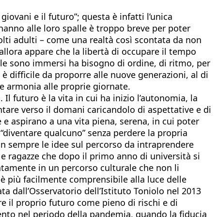
ovani e il futuro”; questa è infatti l’unica
hanno alle loro spalle è troppo breve per poter
molti adulti – come una realtà così scontata da non
allora appare che la libertà di occupare il tempo
le sono immersi ha bisogno di ordine, di ritmo, per
è difficile da proporre alle nuove generazioni, al di
à e armonia alle proprie giornate.
l futuro è la vita in cui ha inizio l’autonomia, la
entare verso il domani caricandolo di aspettative e di
e e aspirano a una vita piena, serena, in cui poter
e “diventare qualcuno” senza perdere la propria
non sempre le idee sul percorso da intraprendere
 e ragazze che dopo il primo anno di università si
ntamente in un percorso culturale che non li
è più facilmente comprensibile alla luce delle
ta dall’Osservatorio dell’Istituto Toniolo nel 2013
re il proprio futuro come pieno di rischi e di
ento nel periodo della pandemia, quando la fiducia