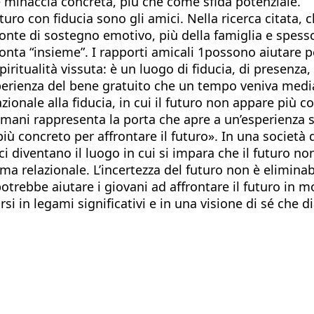
me minaccia concreta, più che come sfida potenziale.
turo con fiducia sono gli amici. Nella ricerca citata, 
te di sostegno emotivo, più della famiglia e spesso pi
onta “insieme”. I rapporti amicali 1possono aiutare 
spiritualità vissuta: è un luogo di fiducia, di presenz
esperienza del bene gratuito che un tempo veniva media
lazionale alla fiducia, in cui il futuro non appare 
omani rappresenta la porta che apre a un’esperienza sp
iù concreto per affrontare il futuro». In una società do
mici diventano il luogo in cui si impara che il futuro n
ma relazionale. L’incertezza del futuro non è eliminabi
otrebbe aiutare i giovani ad affrontare il futuro in 
rsi in legami significativi e in una visione di sé che d