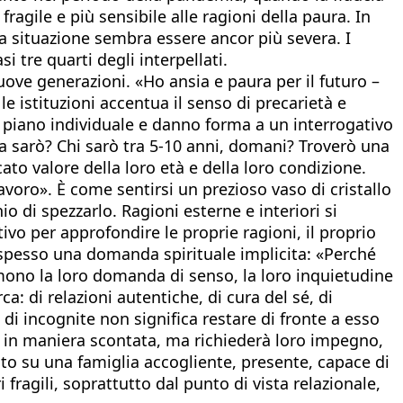
gile e più sensibile alle ragioni della paura. In
la situazione sembra essere ancor più severa. I
 tre quarti degli interpellati.
ve generazioni. «Ho ansia e paura per il futuro –
le istituzioni accentua il senso di precarietà e
 sul piano individuale e danno forma a un interrogativo
a sarò? Chi sarò tra 5-10 anni, domani? Troverò una
ato valore della loro età e della loro condizione.
voro». È come sentirsi un prezioso vaso di cristallo
 di spezzarlo. Ragioni esterne e interiori si
ivo per approfondire le proprie ragioni, il proprio
è spesso una domanda spirituale implicita: «Perché
imono la loro domanda di senso, la loro inquietudine
a: di relazioni autentiche, di cura del sé, di
 di incognite non significa restare di fronte a esso
ro in maniera scontata, ma richiederà loro impegno,
to su una famiglia accogliente, presente, capace di
 fragili, soprattutto dal punto di vista relazionale,