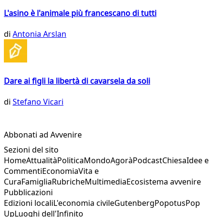
L'asino è l'animale più francescano di tutti
di
Antonia Arslan
Dare ai figli la libertà di cavarsela da soli
di
Stefano Vicari
Abbonati ad Avvenire
Sezioni del sito
Home
Attualità
Politica
Mondo
Agorà
Podcast
Chiesa
Idee e
Commenti
Economia
Vita e
Cura
Famiglia
Rubriche
Multimedia
Ecosistema avvenire
Pubblicazioni
Edizioni locali
L'economia civile
Gutenberg
Popotus
Pop
Up
Luoghi dell'Infinito