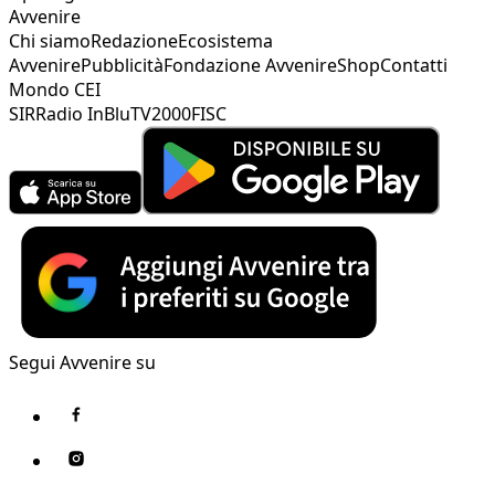
Avvenire
Chi siamo
Redazione
Ecosistema
Avvenire
Pubblicità
Fondazione Avvenire
Shop
Contatti
Mondo CEI
SIR
Radio InBlu
TV2000
FISC
Segui Avvenire su