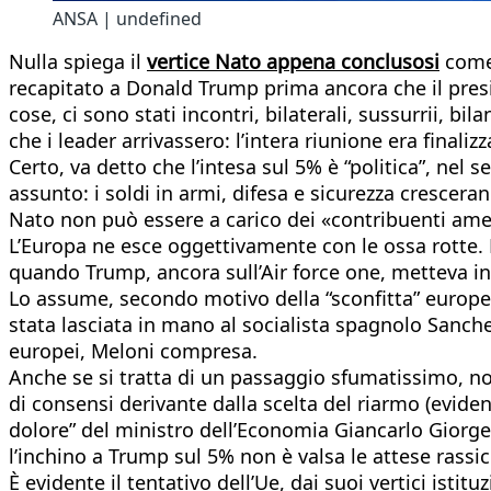
ANSA | undefined
Nulla spiega il
vertice Nato appena conclusosi
come 
recapitato a Donald Trump prima ancora che il presid
cose, ci sono stati incontri, bilaterali, sussurrii,
che i leader arrivassero: l’intera riunione era finali
Certo, va detto che l’intesa sul 5% è “politica”, nel s
assunto: i soldi in armi, difesa e sicurezza crescer
Nato non può essere a carico dei «contribuenti ame
L’Europa ne esce oggettivamente con le ossa rotte.
quando Trump, ancora sull’Air force one, metteva in
Lo assume, secondo motivo della “sconfitta” europea,
stata lasciata in mano al socialista spagnolo Sanche
europei, Meloni compresa.
Anche se si tratta di un passaggio sfumatissimo, n
di consensi derivante dalla scelta del riarmo (evident
dolore” del ministro dell’Economia Giancarlo Giorget
l’inchino a Trump sul 5% non è valsa le attese rassi
È evidente il tentativo dell’Ue, dai suoi vertici isti