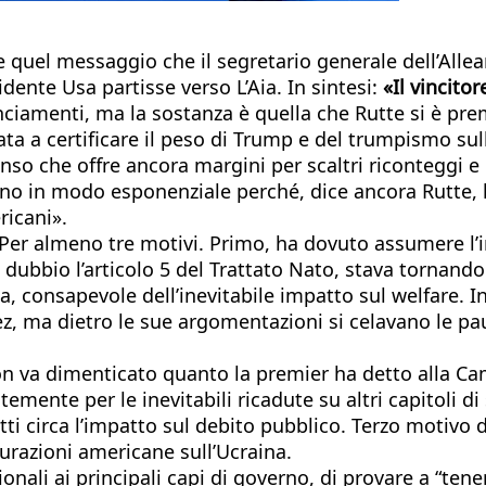
quel messaggio che il segretario generale dell’Allea
ente Usa partisse verso L’Aia. In sintesi:
«Il vincitor
 bilanciamenti, ma la sostanza è quella che Rutte si 
zzata a certificare il peso di Trump e del trumpismo su
enso che offre ancora margini per scaltri riconteggi e r
anno in modo esponenziale perché, dice ancora Rutte, 
ricani».
 Per almeno tre motivi. Primo, ha dovuto assumere l
 dubbio l’articolo 5 del Trattato Nato, stava tornan
 consapevole dell’inevitabile impatto sul welfare. In 
z, ma dietro le sue argomentazioni si celavano le pau
on va dimenticato quanto la premier ha detto alla 
emente per le inevitabili ricadute su altri capitoli di
ti circa l’impatto sul debito pubblico. Terzo motivo d
curazioni americane sull’Ucraina.
tuzionali ai principali capi di governo, di provare a “