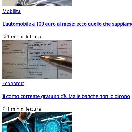
Mobilità
L'automobile a 100 euro al mese: ecco quello che sappiam
1 min di lettura
Economia
Il conto corrente gratuito c’è. Ma le banche non lo dicono
1 min di lettura