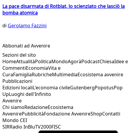
La pace disarmata di Rotblat, lo scienziato che lasciò la
bomba atomica
di
Gerolamo Fazzini
Abbonati ad Avvenire
Sezioni del sito
Home
Attualità
Politica
Mondo
Agorà
Podcast
Chiesa
Idee e
Commenti
Economia
Vita e
Cura
Famiglia
Rubriche
Multimedia
Ecosistema avvenire
Pubblicazioni
Edizioni locali
L'economia civile
Gutenberg
Popotus
Pop
Up
Luoghi dell'Infinito
Avvenire
Chi siamo
Redazione
Ecosistema
Avvenire
Pubblicità
Fondazione Avvenire
Shop
Contatti
Mondo CEI
SIR
Radio InBlu
TV2000
FISC