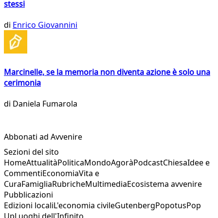
stessi
di
Enrico Giovannini
Marcinelle, se la memoria non diventa azione è solo una
cerimonia
di
Daniela Fumarola
Abbonati ad Avvenire
Sezioni del sito
Home
Attualità
Politica
Mondo
Agorà
Podcast
Chiesa
Idee e
Commenti
Economia
Vita e
Cura
Famiglia
Rubriche
Multimedia
Ecosistema avvenire
Pubblicazioni
Edizioni locali
L'economia civile
Gutenberg
Popotus
Pop
Up
Luoghi dell'Infinito