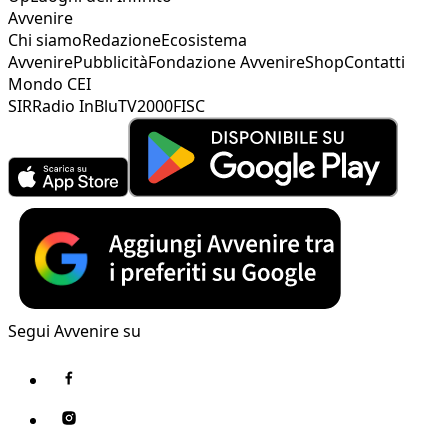
Avvenire
Chi siamo
Redazione
Ecosistema
Avvenire
Pubblicità
Fondazione Avvenire
Shop
Contatti
Mondo CEI
SIR
Radio InBlu
TV2000
FISC
Segui Avvenire su