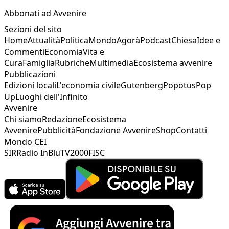
Abbonati ad Avvenire
Sezioni del sito
Home
Attualità
Politica
Mondo
Agorà
Podcast
Chiesa
Idee e
Commenti
Economia
Vita e
Cura
Famiglia
Rubriche
Multimedia
Ecosistema avvenire
Pubblicazioni
Edizioni locali
L'economia civile
Gutenberg
Popotus
Pop
Up
Luoghi dell'Infinito
Avvenire
Chi siamo
Redazione
Ecosistema
Avvenire
Pubblicità
Fondazione Avvenire
Shop
Contatti
Mondo CEI
SIR
Radio InBlu
TV2000
FISC