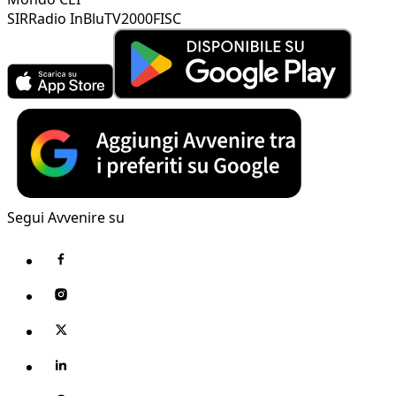
SIR
Radio InBlu
TV2000
FISC
Segui Avvenire su