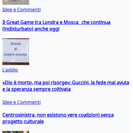
Idee e Commenti
Il Great Game tra Londra e Mosca che continua
(indisturbato) anche oggi
L'addio
«Dio è morto, ma poi risorge»: Guccini, la fede mai avuta
e la speranza sempre coltivata
Idee e Commenti
Centrosinistra, non esistono vere coalizioni senza
progetto culturale