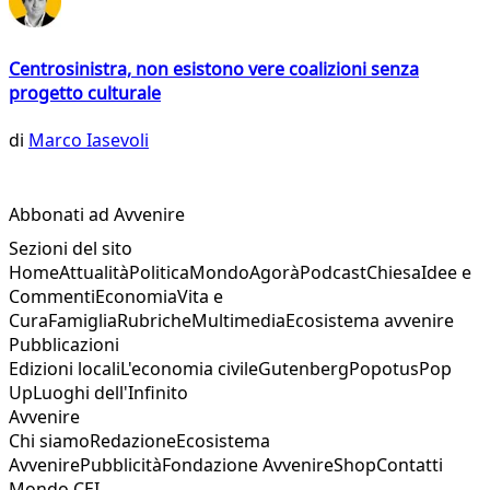
Centrosinistra, non esistono vere coalizioni senza
progetto culturale
di
Marco Iasevoli
Abbonati ad Avvenire
Sezioni del sito
Home
Attualità
Politica
Mondo
Agorà
Podcast
Chiesa
Idee e
Commenti
Economia
Vita e
Cura
Famiglia
Rubriche
Multimedia
Ecosistema avvenire
Pubblicazioni
Edizioni locali
L'economia civile
Gutenberg
Popotus
Pop
Up
Luoghi dell'Infinito
Avvenire
Chi siamo
Redazione
Ecosistema
Avvenire
Pubblicità
Fondazione Avvenire
Shop
Contatti
Mondo CEI