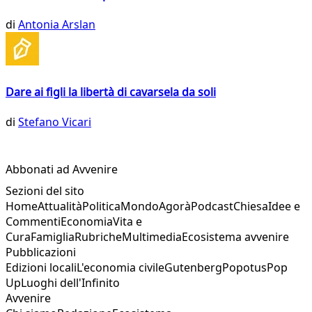
di
Antonia Arslan
Dare ai figli la libertà di cavarsela da soli
di
Stefano Vicari
Abbonati ad Avvenire
Sezioni del sito
Home
Attualità
Politica
Mondo
Agorà
Podcast
Chiesa
Idee e
Commenti
Economia
Vita e
Cura
Famiglia
Rubriche
Multimedia
Ecosistema avvenire
Pubblicazioni
Edizioni locali
L'economia civile
Gutenberg
Popotus
Pop
Up
Luoghi dell'Infinito
Avvenire