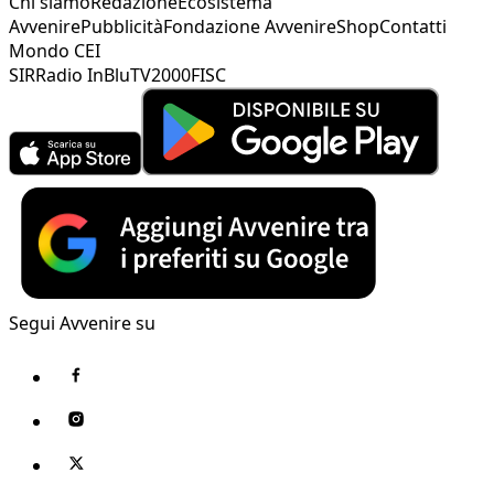
Chi siamo
Redazione
Ecosistema
Avvenire
Pubblicità
Fondazione Avvenire
Shop
Contatti
Mondo CEI
SIR
Radio InBlu
TV2000
FISC
Segui Avvenire su