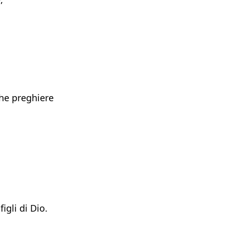
he preghiere
,
igli di Dio.