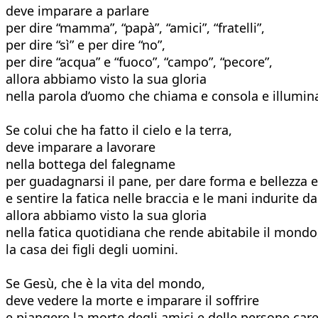
deve imparare a parlare
per dire “mamma”, “papà”, “amici”, “fratelli”,
per dire “sì” e per dire “no”,
per dire “acqua” e “fuoco”, “campo”, “pecore”,
allora abbiamo visto la sua gloria
nella parola d’uomo che chiama e consola e illumina 
Se colui che ha fatto il cielo e la terra,
deve imparare a lavorare
nella bottega del falegname
per guadagnarsi il pane, per dare forma e bellezza e 
e sentire la fatica nelle braccia e le mani indurite dai
allora abbiamo visto la sua gloria
nella fatica quotidiana che rende abitabile il mondo
la casa dei figli degli uomini.
Se Gesù, che è la vita del mondo,
deve vedere la morte e imparare il soffrire
e piangere la morte degli amici e delle persone care