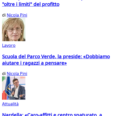
"oltre i limiti" del profitto
di
Nicola Pini
Lavoro
Scuola del Parco Verde, la preside: «Dobbiamo
aiutare i ragazzi a pensare»
di
Nicola Pini
Attualità
Nardella: «Caro-affitti e centro snaturato, a