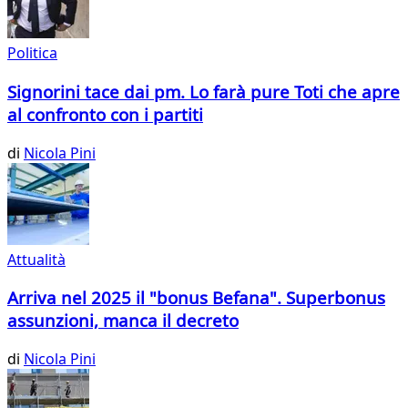
Politica
Signorini tace dai pm. Lo farà pure Toti che apre
al confronto con i partiti
di
Nicola Pini
Attualità
Arriva nel 2025 il "bonus Befana". Superbonus
assunzioni, manca il decreto
di
Nicola Pini