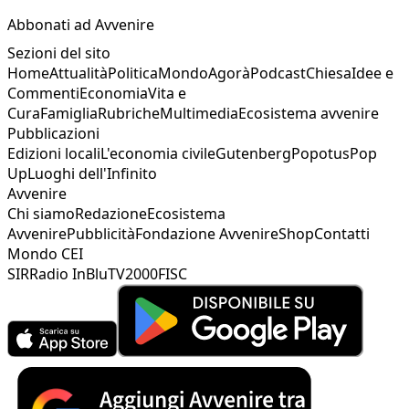
2
3
Abbonati ad Avvenire
4
Sezioni del sito
Home
Attualità
Politica
Mondo
Agorà
Podcast
Chiesa
Idee e
Commenti
Economia
Vita e
Cura
Famiglia
Rubriche
Multimedia
Ecosistema avvenire
Pubblicazioni
Edizioni locali
L'economia civile
Gutenberg
Popotus
Pop
Up
Luoghi dell'Infinito
Avvenire
Chi siamo
Redazione
Ecosistema
Avvenire
Pubblicità
Fondazione Avvenire
Shop
Contatti
Mondo CEI
SIR
Radio InBlu
TV2000
FISC