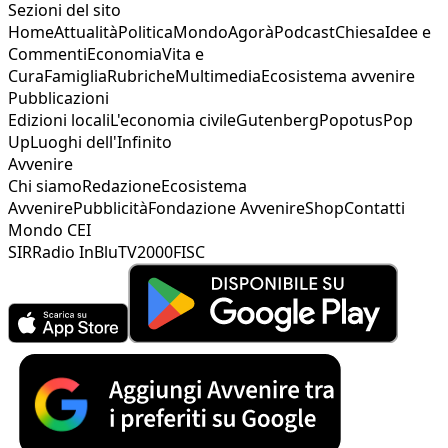
Sezioni del sito
Home
Attualità
Politica
Mondo
Agorà
Podcast
Chiesa
Idee e
Commenti
Economia
Vita e
Cura
Famiglia
Rubriche
Multimedia
Ecosistema avvenire
Pubblicazioni
Edizioni locali
L'economia civile
Gutenberg
Popotus
Pop
Up
Luoghi dell'Infinito
Avvenire
Chi siamo
Redazione
Ecosistema
Avvenire
Pubblicità
Fondazione Avvenire
Shop
Contatti
Mondo CEI
SIR
Radio InBlu
TV2000
FISC