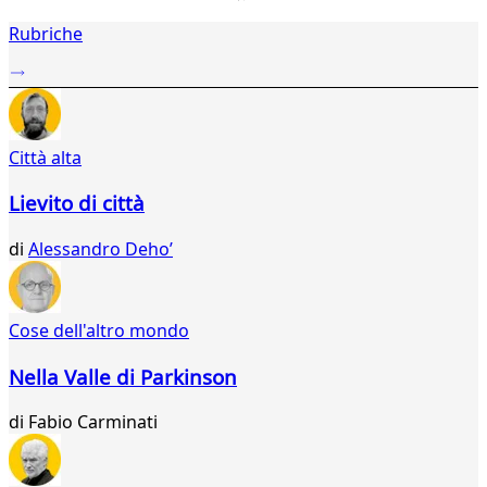
1
Rubriche
2
...
994
995
996
Città alta
997
998
Lievito di città
999
000
di
Alessandro Dehoʼ
001
002
003
004
Cose dell'altro mondo
005
006
Nella Valle di Parkinson
007
008
di
Fabio Carminati
009
010