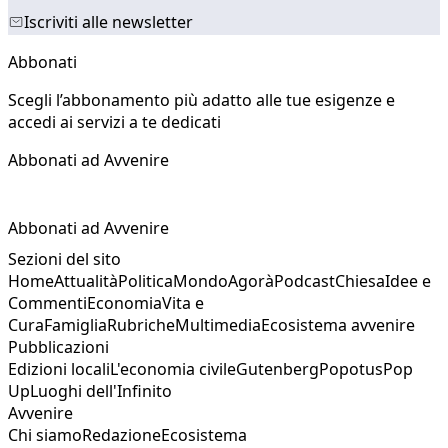
Iscriviti alle newsletter
Abbonati
Scegli l’abbonamento più adatto alle tue esigenze e
accedi ai servizi a te dedicati
Abbonati ad Avvenire
Abbonati ad Avvenire
Sezioni del sito
Home
Attualità
Politica
Mondo
Agorà
Podcast
Chiesa
Idee e
Commenti
Economia
Vita e
Cura
Famiglia
Rubriche
Multimedia
Ecosistema avvenire
Pubblicazioni
Edizioni locali
L'economia civile
Gutenberg
Popotus
Pop
Up
Luoghi dell'Infinito
Avvenire
Chi siamo
Redazione
Ecosistema