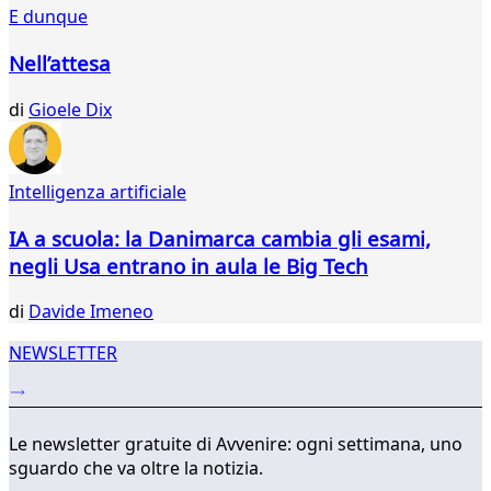
011
E dunque
012
013
Nell’attesa
014
015
di
Gioele Dix
016
017
018
Intelligenza artificiale
019
020
IA a scuola: la Danimarca cambia gli esami,
021
negli Usa entrano in aula le Big Tech
022
...
di
Davide Imeneo
035
036
NEWSLETTER
Le newsletter gratuite di Avvenire: ogni settimana, uno
sguardo che va oltre la notizia.