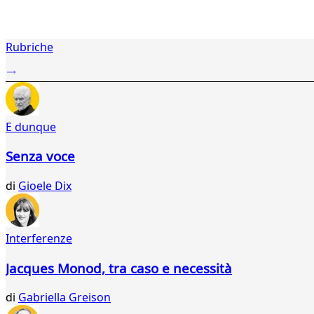
1
Rubriche
2
...
992
993
994
E dunque
995
996
Senza voce
997
998
di
Gioele Dix
999
000
001
002
Interferenze
003
004
Jacques Monod, tra caso e necessità
005
006
di
Gabriella Greison
007