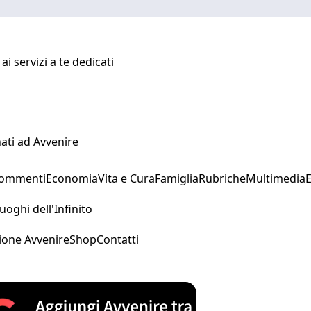
i servizi a te dedicati
ati ad Avvenire
Commenti
Economia
Vita e Cura
Famiglia
Rubriche
Multimedia
uoghi dell'Infinito
ione Avvenire
Shop
Contatti