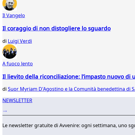
008
009
Il Vangelo
010
011
Il coraggio di non distogliere lo sguardo
012
013
di
Luigi Verdi
014
015
016
A fuoco lento
017
018
Il lievito della riconciliazione: l’impasto nuovo 
019
020
di
Suor Myriam D'Agostino e la Comunità benedettina di 
...
034
NEWSLETTER
035
Le newsletter gratuite di Avvenire: ogni settimana, uno sgu