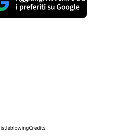
istleblowing
Credits