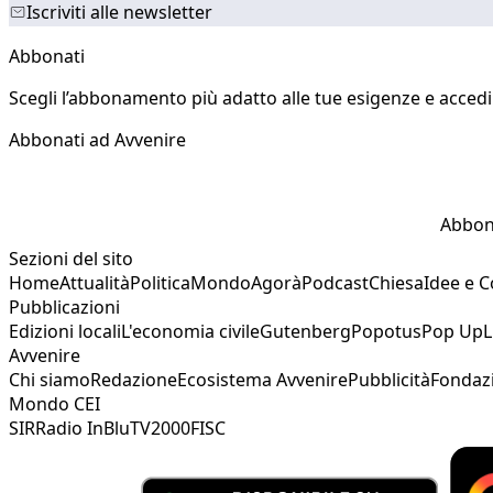
Iscriviti alle newsletter
Abbonati
Scegli l’abbonamento più adatto alle tue esigenze e accedi a
Abbonati ad Avvenire
Abbon
Sezioni del sito
Home
Attualità
Politica
Mondo
Agorà
Podcast
Chiesa
Idee e 
Pubblicazioni
Edizioni locali
L'economia civile
Gutenberg
Popotus
Pop Up
L
Avvenire
Chi siamo
Redazione
Ecosistema Avvenire
Pubblicità
Fondaz
Mondo CEI
SIR
Radio InBlu
TV2000
FISC