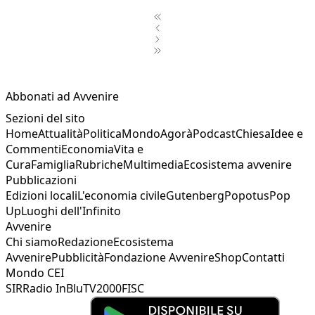
1
2
Abbonati ad Avvenire
Sezioni del sito
Home
Attualità
Politica
Mondo
Agorà
Podcast
Chiesa
Idee e
Commenti
Economia
Vita e
Cura
Famiglia
Rubriche
Multimedia
Ecosistema avvenire
Pubblicazioni
Edizioni locali
L'economia civile
Gutenberg
Popotus
Pop
Up
Luoghi dell'Infinito
Avvenire
Chi siamo
Redazione
Ecosistema
Avvenire
Pubblicità
Fondazione Avvenire
Shop
Contatti
Mondo CEI
SIR
Radio InBlu
TV2000
FISC