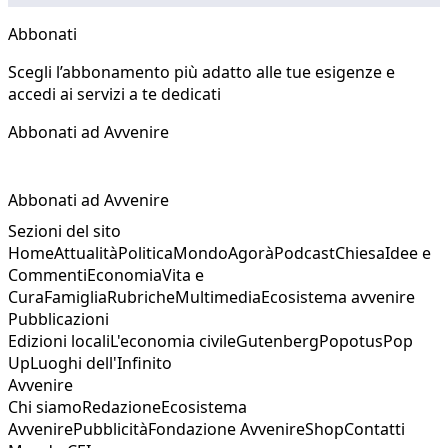
Abbonati
Scegli l’abbonamento più adatto alle tue esigenze e
accedi ai servizi a te dedicati
Abbonati ad Avvenire
Abbonati ad Avvenire
Sezioni del sito
Home
Attualità
Politica
Mondo
Agorà
Podcast
Chiesa
Idee e
Commenti
Economia
Vita e
Cura
Famiglia
Rubriche
Multimedia
Ecosistema avvenire
Pubblicazioni
Edizioni locali
L'economia civile
Gutenberg
Popotus
Pop
Up
Luoghi dell'Infinito
Avvenire
Chi siamo
Redazione
Ecosistema
Avvenire
Pubblicità
Fondazione Avvenire
Shop
Contatti