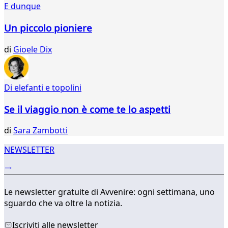
E dunque
004
005
Un piccolo pioniere
006
007
di
Gioele Dix
008
009
010
Di elefanti e topolini
011
012
Se il viaggio non è come te lo aspetti
...
034
di
Sara Zambotti
035
NEWSLETTER
Le newsletter gratuite di Avvenire: ogni settimana, uno
sguardo che va oltre la notizia.
Iscriviti alle newsletter