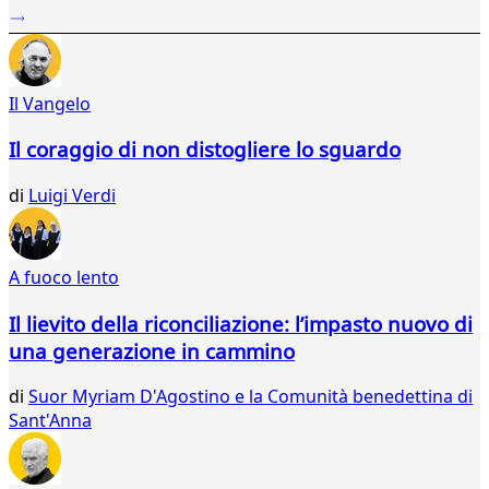
...
984
985
986
Il Vangelo
987
988
Il coraggio di non distogliere lo sguardo
989
990
di
Luigi Verdi
991
992
993
994
A fuoco lento
995
996
Il lievito della riconciliazione: l’impasto nuovo di
997
una generazione in cammino
998
999
di
Suor Myriam D'Agostino e la Comunità benedettina di
000
Sant'Anna
001
002
003