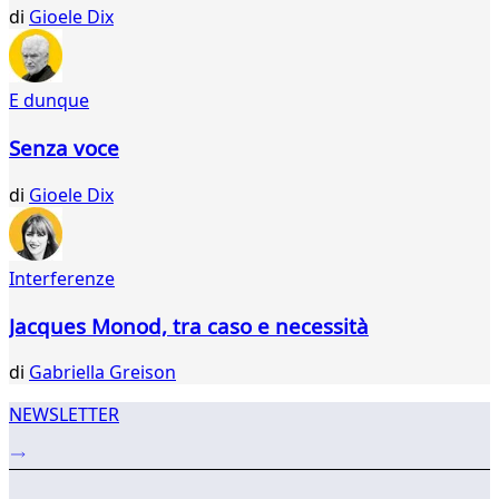
988
di
Gioele Dix
989
990
991
E dunque
992
993
Senza voce
994
995
di
Gioele Dix
996
997
998
Interferenze
999
000
Jacques Monod, tra caso e necessità
001
...
di
Gabriella Greison
035
036
NEWSLETTER