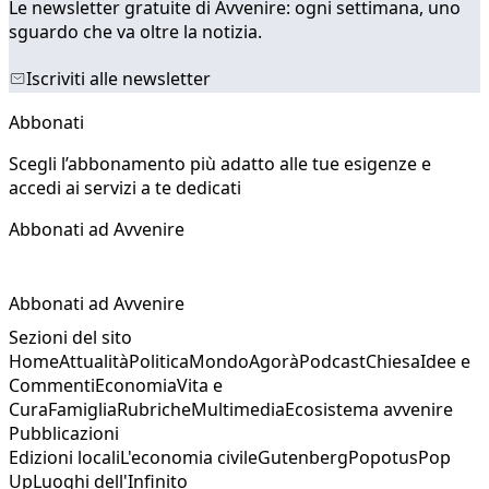
Le newsletter gratuite di Avvenire: ogni settimana, uno
sguardo che va oltre la notizia.
Iscriviti alle newsletter
Abbonati
Scegli l’abbonamento più adatto alle tue esigenze e
accedi ai servizi a te dedicati
Abbonati ad Avvenire
Abbonati ad Avvenire
Sezioni del sito
Home
Attualità
Politica
Mondo
Agorà
Podcast
Chiesa
Idee e
Commenti
Economia
Vita e
Cura
Famiglia
Rubriche
Multimedia
Ecosistema avvenire
Pubblicazioni
Edizioni locali
L'economia civile
Gutenberg
Popotus
Pop
Up
Luoghi dell'Infinito