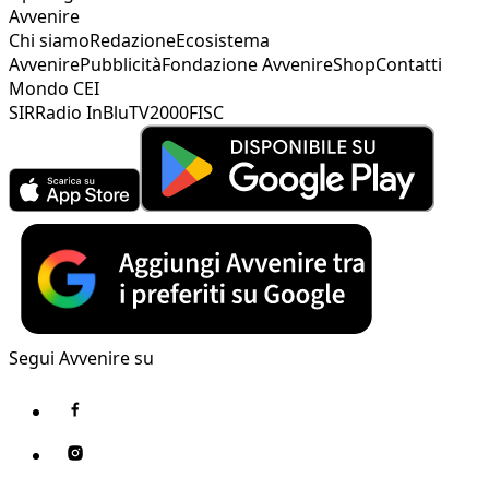
Avvenire
Chi siamo
Redazione
Ecosistema
Avvenire
Pubblicità
Fondazione Avvenire
Shop
Contatti
Mondo CEI
SIR
Radio InBlu
TV2000
FISC
Segui Avvenire su