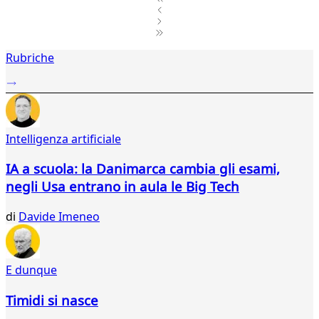
1
Rubriche
2
...
973
974
975
Intelligenza artificiale
976
977
IA a scuola: la Danimarca cambia gli esami,
978
negli Usa entrano in aula le Big Tech
979
980
di
Davide Imeneo
981
982
983
984
E dunque
985
986
Timidi si nasce
987