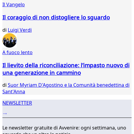
010
Il Vangelo
011
012
Il coraggio di non distogliere lo sguardo
013
014
di
Luigi Verdi
015
016
017
A fuoco lento
018
019
Il lievito della riconciliazione: l’impasto nuovo di
020
una generazione in cammino
021
...
di
Suor Myriam D'Agostino e la Comunità benedettina di
034
Sant'Anna
035
NEWSLETTER
Le newsletter gratuite di Avvenire: ogni settimana, uno