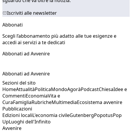
sguardo che va oltre la notizia.
Iscriviti alle newsletter
Abbonati
Scegli l’abbonamento più adatto alle tue esigenze e
accedi ai servizi a te dedicati
Abbonati ad Avvenire
Abbonati ad Avvenire
Sezioni del sito
Home
Attualità
Politica
Mondo
Agorà
Podcast
Chiesa
Idee e
Commenti
Economia
Vita e
Cura
Famiglia
Rubriche
Multimedia
Ecosistema avvenire
Pubblicazioni
Edizioni locali
L'economia civile
Gutenberg
Popotus
Pop
Up
Luoghi dell'Infinito
Avvenire