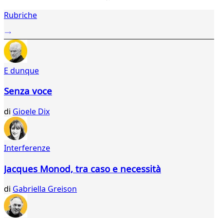
1
Rubriche
2
...
993
994
995
E dunque
996
997
Senza voce
998
999
di
Gioele Dix
000
001
002
003
Interferenze
004
005
Jacques Monod, tra caso e necessità
006
007
di
Gabriella Greison
008
009