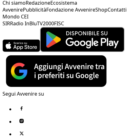
Chi siamo
Redazione
Ecosistema
Avvenire
Pubblicità
Fondazione Avvenire
Shop
Contatti
Mondo CEI
SIR
Radio InBlu
TV2000
FISC
Segui Avvenire su