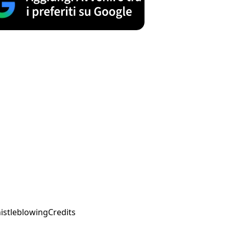
istleblowing
Credits