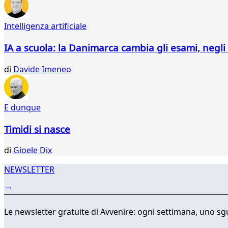
011
012
Intelligenza artificiale
013
014
IA a scuola: la Danimarca cambia gli esami, negli
015
016
di
Davide Imeneo
017
018
019
E dunque
020
021
Timidi si nasce
022
023
di
Gioele Dix
...
035
NEWSLETTER
036
Le newsletter gratuite di Avvenire: ogni settimana, uno sgu