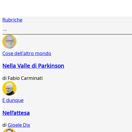
1
Rubriche
2
...
995
996
997
Cose dell'altro mondo
998
999
Nella Valle di Parkinson
000
001
di
Fabio Carminati
002
003
004
005
E dunque
006
007
Nell’attesa
008
009
di
Gioele Dix
010