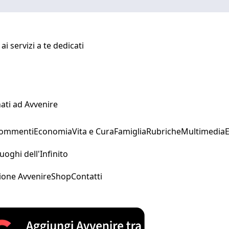
i servizi a te dedicati
ati ad Avvenire
Commenti
Economia
Vita e Cura
Famiglia
Rubriche
Multimedia
uoghi dell'Infinito
ione Avvenire
Shop
Contatti