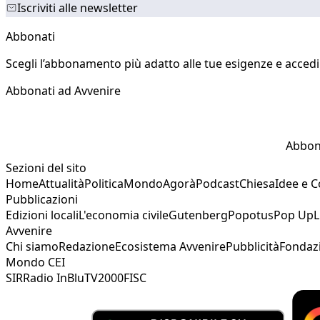
Iscriviti alle newsletter
Abbonati
Scegli l’abbonamento più adatto alle tue esigenze e accedi a
Abbonati ad Avvenire
Abbon
Sezioni del sito
Home
Attualità
Politica
Mondo
Agorà
Podcast
Chiesa
Idee e 
Pubblicazioni
Edizioni locali
L'economia civile
Gutenberg
Popotus
Pop Up
L
Avvenire
Chi siamo
Redazione
Ecosistema Avvenire
Pubblicità
Fondaz
Mondo CEI
SIR
Radio InBlu
TV2000
FISC