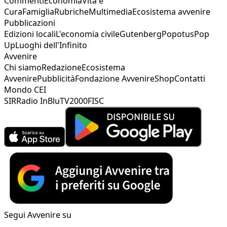
Commenti
Economia
Vita e
Cura
Famiglia
Rubriche
Multimedia
Ecosistema avvenire
Pubblicazioni
Edizioni locali
L'economia civile
Gutenberg
Popotus
Pop
Up
Luoghi dell'Infinito
Avvenire
Chi siamo
Redazione
Ecosistema
Avvenire
Pubblicità
Fondazione Avvenire
Shop
Contatti
Mondo CEI
SIR
Radio InBlu
TV2000
FISC
Segui Avvenire su