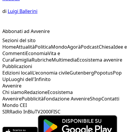
di
Luigi Ballerini
Abbonati ad Avvenire
Sezioni del sito
Home
Attualità
Politica
Mondo
Agorà
Podcast
Chiesa
Idee e
Commenti
Economia
Vita e
Cura
Famiglia
Rubriche
Multimedia
Ecosistema avvenire
Pubblicazioni
Edizioni locali
L'economia civile
Gutenberg
Popotus
Pop
Up
Luoghi dell'Infinito
Avvenire
Chi siamo
Redazione
Ecosistema
Avvenire
Pubblicità
Fondazione Avvenire
Shop
Contatti
Mondo CEI
SIR
Radio InBlu
TV2000
FISC