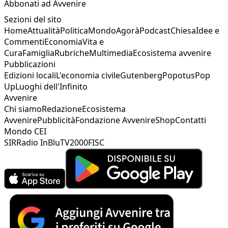
Abbonati ad Avvenire
Sezioni del sito
Home
Attualità
Politica
Mondo
Agorà
Podcast
Chiesa
Idee e
Commenti
Economia
Vita e
Cura
Famiglia
Rubriche
Multimedia
Ecosistema avvenire
Pubblicazioni
Edizioni locali
L'economia civile
Gutenberg
Popotus
Pop
Up
Luoghi dell'Infinito
Avvenire
Chi siamo
Redazione
Ecosistema
Avvenire
Pubblicità
Fondazione Avvenire
Shop
Contatti
Mondo CEI
SIR
Radio InBlu
TV2000
FISC