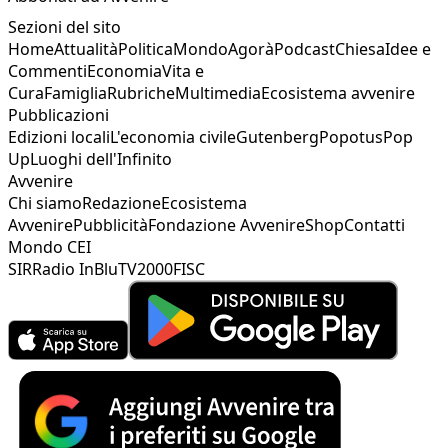
Sezioni del sito
Home
Attualità
Politica
Mondo
Agorà
Podcast
Chiesa
Idee e
Commenti
Economia
Vita e
Cura
Famiglia
Rubriche
Multimedia
Ecosistema avvenire
Pubblicazioni
Edizioni locali
L'economia civile
Gutenberg
Popotus
Pop
Up
Luoghi dell'Infinito
Avvenire
Chi siamo
Redazione
Ecosistema
Avvenire
Pubblicità
Fondazione Avvenire
Shop
Contatti
Mondo CEI
SIR
Radio InBlu
TV2000
FISC