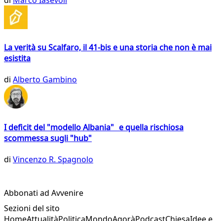
La verità su Scalfaro, il 41-bis e una storia che non è mai
esistita
di
Alberto Gambino
I deficit del "modello Albania" e quella rischiosa
scommessa sugli "hub"
di
Vincenzo R. Spagnolo
Abbonati ad Avvenire
Sezioni del sito
Home
Attualità
Politica
Mondo
Agorà
Podcast
Chiesa
Idee e