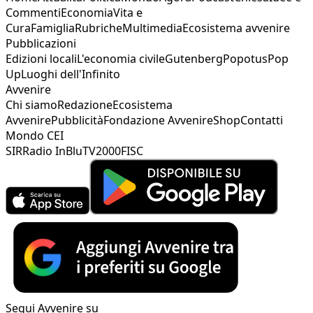
Commenti
Economia
Vita e
Cura
Famiglia
Rubriche
Multimedia
Ecosistema avvenire
Pubblicazioni
Edizioni locali
L'economia civile
Gutenberg
Popotus
Pop
Up
Luoghi dell'Infinito
Avvenire
Chi siamo
Redazione
Ecosistema
Avvenire
Pubblicità
Fondazione Avvenire
Shop
Contatti
Mondo CEI
SIR
Radio InBlu
TV2000
FISC
Segui Avvenire su